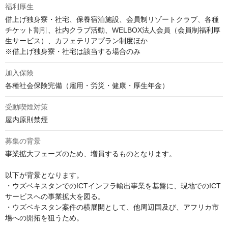
福利厚生
借上げ独身寮・社宅、保養宿泊施設、会員制リゾートクラブ、各種
チケット割引、社内クラブ活動、WELBOX法人会員（会員制福利厚
生サービス）、カフェテリアプラン制度ほか

※借上げ独身寮・社宅は該当する場合のみ
加入保険
各種社会保険完備（雇用・労災・健康・厚生年金）
受動喫煙対策
屋内原則禁煙
募集の背景
事業拡大フェーズのため、増員するものとなります。

以下が背景となります。

・ウズベキスタンでのICTインフラ輸出事業を基盤に、現地でのICT
サービスへの事業拡大を図る。

・ウズベキスタン案件の横展開として、他周辺国及び、アフリカ市
場への開拓を狙うため。