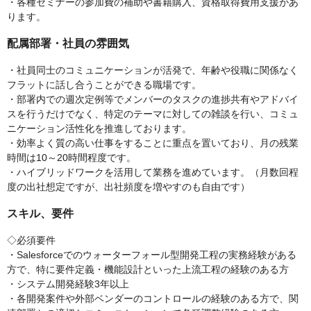
・各種セミナーの参加費の補助や書籍購入、資格取得費用支援があ
ります。
配属部署・社員の雰囲気
・社員同士のコミュニケーションが活発で、年齢や役職に関係なく
フラットに話し合うことができる職場です。
・部署内での週次定例等でメンバーのタスクの進捗共有やアドバイ
スを行うだけでなく、特定のテーマに対しての雑談を行い、コミュ
ニケーション活性化を推進しております。
・効率よく質の高い仕事をすることに重点を置いており、月の残業
時間は10～20時間程度です。
・ハイブリッドワークを活用して業務を進めています。（月数回程
度の出社想定ですが、出社頻度を増やすのも自由です）
スキル、要件
◇必須要件
・Salesforceでのウォーターフォール型開発工程の実務経験がある
方で、特に要件定義・機能設計といった上流工程の経験のある方
・システム開発経験3年以上
・各開発案件や外部ベンダーのコントロールの経験のある方で、関