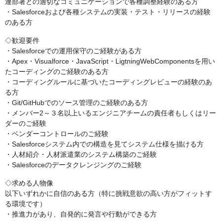
連部署との適切なコミュニケーションで各種調整経験のある方
・Salesforceおよび各種システムの実装・テスト・リリースの経験
のある方
◇歓迎要件
・Salesforceでの運用保守のご経験がある方
・Apex・Visualforce・JavaScript・LigtningWebComponentsを用い
たコーディングのご経験のある方
・コーディングルールに基づいたコーディングレビューの経験のあ
る方
・Git/GitHubでのソース管理のご経験のある方
・メンバー2～３名以上いるエンジニアチームの責任者もしくはリー
ダーのご経験
・ベンダーコントロールのご経験
・Salesforceシステム内での構造を見てシステム仕様を描ける方
・人材紹介・人材派遣業のシステム構築のご経験
・Salesforceのデータクレンジングのご経験
◇求める人物像
以下いずれかに自信のある方（特に挑戦意欲の高い方がフィットす
る環境です）
・推進力があり、自発的に発言や行動ができる方