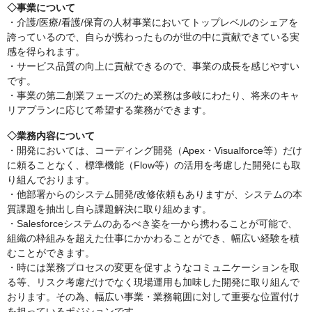
◇事業について
・介護/医療/看護/保育の人材事業においてトップレベルのシェアを
誇っているので、自らが携わったものが世の中に貢献できている実
感を得られます。
・サービス品質の向上に貢献できるので、事業の成長を感じやすい
です。
・事業の第二創業フェーズのため業務は多岐にわたり、将来のキャ
リアプランに応じて希望する業務ができます。
◇業務内容について
・開発においては、コーディング開発（Apex・Visualforce等）だけ
に頼ることなく、標準機能（Flow等）の活用を考慮した開発にも取
り組んでおります。
・他部署からのシステム開発/改修依頼もありますが、システムの本
質課題を抽出し自ら課題解決に取り組めます。
・Salesforceシステムのあるべき姿を一から携わることが可能で、
組織の枠組みを超えた仕事にかかわることができ、幅広い経験を積
むことができます。
・時には業務プロセスの変更を促すようなコミュニケーションを取
る等、リスク考慮だけでなく現場運用も加味した開発に取り組んで
おります。その為、幅広い事業・業務範囲に対して重要な位置付け
を担っているポジションです。