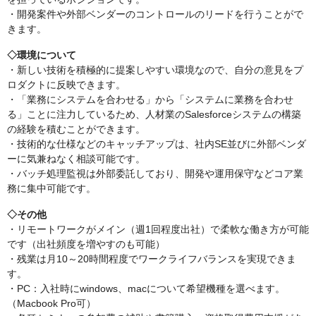
・開発案件や外部ベンダーのコントロールのリードを行うことがで
きます。
◇環境について
・新しい技術を積極的に提案しやすい環境なので、自分の意見をプ
ロダクトに反映できます。
・「業務にシステムを合わせる」から「システムに業務を合わせ
る」ことに注力しているため、人材業のSalesforceシステムの構築
の経験を積むことができます。
・技術的な仕様などのキャッチアップは、社内SE並びに外部ベンダ
ーに気兼ねなく相談可能です。
・バッチ処理監視は外部委託しており、開発や運用保守などコア業
務に集中可能です。
◇その他
・リモートワークがメイン（週1回程度出社）で柔軟な働き方が可能
です（出社頻度を増やすのも可能）
・残業は月10～20時間程度でワークライフバランスを実現できま
す。
・PC：入社時にwindows、macについて希望機種を選べます。
（Macbook Pro可）