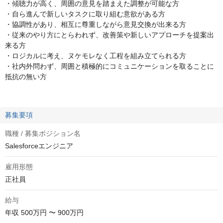
・傾聴力が高く、周囲の意見を踏まえた調整が可能な方
・自ら進んで新しいタスクに取り組む意欲がある方
・協調性があり、相互に尊重しながら意見交換が出来る方
・従来のやり方にとらわれず、改善策や新しいアプローチを提案出
来る方
・ロジカルに考え、ヌケモレなく工程を組み立てられる方
・社内外問わず、周囲と積極的にコミュニケーションを取ることに
抵抗の無い方
募集要項
職種 / 募集ポジション名
Salesforceエンジニア
雇用形態
正社員
給与
年収
500万円 〜 900万円