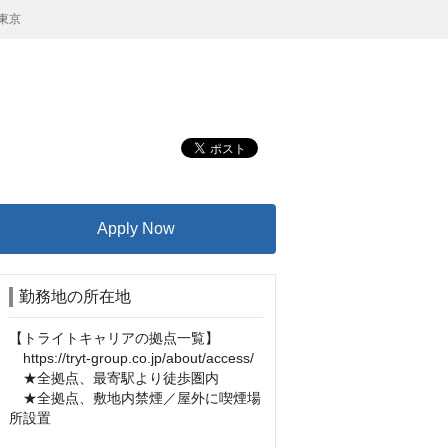
 東京
Apply Now
勤務地の所在地
【トライトキャリアの拠点一覧】

　https://tryt-group.co.jp/about/access/

　★全拠点、最寄駅より徒歩圏内

　★全拠点、敷地内禁煙／屋外に喫煙場
所設置
