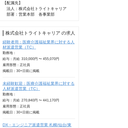
【配属先】

　法人：株式会社トライトキャリア

　部署：営業本部　各事業部
株式会社トライトキャリア の求人
経験者用：医療介護福祉業界に対する人
材派遣営業（TC）
勤務地：
給与：
月給
310,000円 〜 455,070円
雇用形態：正社員
掲載日：
30+日
前に掲載
未経験歓迎：医療介護福祉業界に対する
人材派遣営業（TC）
勤務地：
給与：
月給
270,840円 〜 441,170円
雇用形態：正社員
掲載日：
30+日
前に掲載
DX・エンジニア派遣営業 札幌/仙台/東