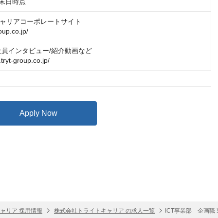
月末日時点
ャリアコーポレートサイト

oup.co.jp/

社員インタビュー/紹介動画など

.tryt-group.co.jp/
Apply Now
ャリア 採用情報
株式会社トライトキャリア の求人一覧
ICT事業部 企画職