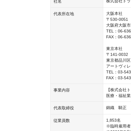
株式会社トラ
社名
大阪本社

代表所在地
〒530-0051

大阪府大阪市北
TEL：06-6365
FAX：06-6365
東京本社

〒141-0032

東京都品川区
アートヴィレ
TEL：03-5436
FAX：03-543
【株式会社ト
事業内容
医療・福祉業
錦織　騎正
代表取締役
1,853名

従業員数
※臨時雇用者