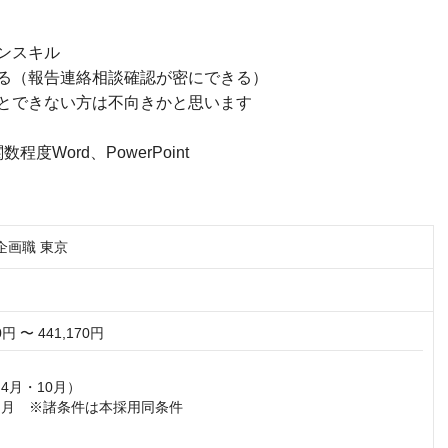
ンスキル
る（報告連絡相談確認が密にできる）
とできない方は不向きかと思います
度Word、PowerPoint
企画職 東京
0円 〜 441,170円
4月・10月）

ヵ月　※諸条件は本採用同条件
