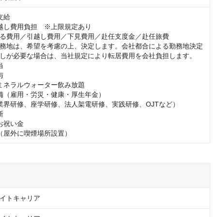
給

越し費用負担　※上限規定あり

る費用／引越し費用／下見費用／赴任支度金／赴任旅費

務地は、希望を考慮の上、決定します。会社都合による勤務地決定
しが必要な場合は、当社規定により転居費用を会社負担します。





ミネラルウォーター飲み放題

備（雇用・労災・健康・厚生年金）

業界研修、座学研修、法人架電研修、実践研修、OJTなど）



お祝い金

（屋外に喫煙場所設置）
イトキャリア