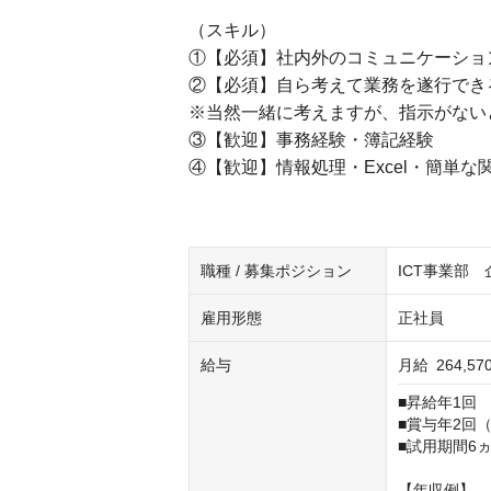
（スキル）
①【必須】社内外のコミュニケーショ
②【必須】自ら考えて業務を遂行でき
※当然一緒に考えますが、指示がない
③【歓迎】事務経験・簿記経験
④【歓迎】情報処理・Excel・簡単な関数程
職種 / 募集ポジション
ICT事業部 
雇用形態
正社員
給与
月給
264,57
■昇給年1回

■賞与年2回（
■試用期間6
【年収例】
