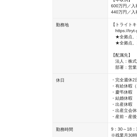
600万円／入
440万円／入
【トライトキ
勤務地
　https://tryt
　★全拠点、
　★全拠点、
【配属先】

　法人：株式
　部署：営業
・完全週休2
休日
・有給休暇（
・慶弔休暇

・結婚休暇

・出産休暇

・出産立会休
・産前・産後
9：30～18
勤務時間
※残業月30