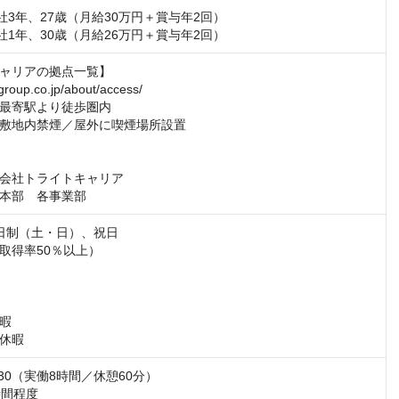
社3年、27歳（月給30万円＋賞与年2回）

社1年、30歳（月給26万円＋賞与年2回）
ャリアの拠点一覧】

-group.co.jp/about/access/

最寄駅より徒歩圏内

敷地内禁煙／屋外に喫煙場所設置

会社トライトキャリア

本部　各事業部
日制（土・日）、祝日

取得率50％以上）

暇

休暇
：30（実働8時間／休憩60分）

時間程度