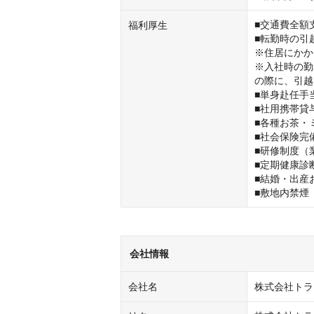
■交通費全額支
福利厚生
■転勤時の引
※住居にかか
※入社時の勤
の際に、引越
■単身赴任手当
■社用携帯貸与
■各種お茶・
■社会保険完
■研修制度（
■定期健康診断
■結婚・出産
■敷地内禁煙
会社情報
会社名
株式会社トラ