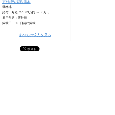
京/大阪/福岡/熊本
勤務地：
給与：
月給
27.083万円 〜 50万円
雇用形態：正社員
掲載日：
30+日
前に掲載
すべての求人を見る