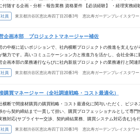
に付随する企画・分析・報告業務 資格要件 【必須経験】 ・経理実務経
内外のステークホルダーとの協働スキル ・会計ソフトの使用経験 ・Excel/PP
正社員
東京都渋谷
OX経験 ・監査法人・コンサルティング会社での勤務経験 ・上場会社お
、原価管理の経験
営企画本部 プロジェクトマネージャー補佐
営の中枢に近いポジションで、社内横断プロジェクトの推進を支えなが
が魅力です。高いコミュニケーション力と推進力を活かし、会社全体に
営企画本部の業務遂行ならびに社内新規プロジェクトの業務遂行と関連部
社内プロジェクトの運営補佐（上司の指示のもとで、リソース・人員の
正社員
東京都渋谷
解決等を行う） -経営企画本部が主催する会議体の運営補佐 -経営企画本
携 資格要件 【必須要件】 - 3年以上のプロジェクトマネジメント・サポ
、結果への強い執着力、推進力 - 他部門との連携に必要となる高いコミ
接購買マネージャー（全社調達戦略・コスト最適化）
いスキル （経営層や社外向けの提案資料・報告資料をゼロから作成できる
社横断で間接材購買の購買戦略・コスト最適化に関与いただく、ビジネ
ケア産業での勤務経験 - コンサルタント会社や企業の経営企画部門での
渉から契約締結まで一貫して担い、購買プロフェッショナルとして専門性
実務対応(サプライヤー交渉、契約締結業務、購買システム対応含む)を行
との価格・支払条件・供給条件に関する交渉および最適条件の設定 - 
正社員
東京都渋谷
給条件の策定と合意形成） - 社内ステークホルダーへの購買サービス提