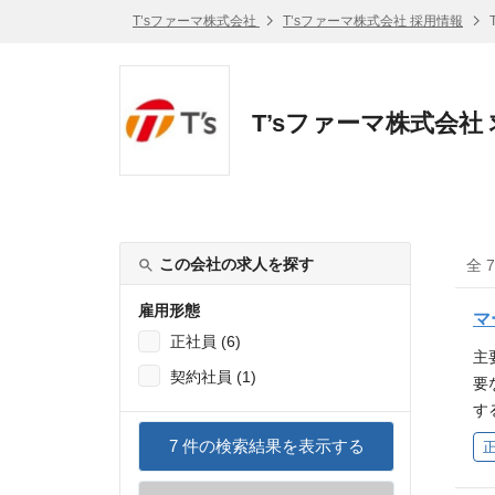
T’sファーマ株式会社
T’sファーマ株式会社 採用情報
T’sファーマ株式会社
この会社の求人を探す
全 
雇用形態
マ
正社員 (6)
主
契約社員 (1)
要
す
し
7
件の検索結果を表示する
発
市