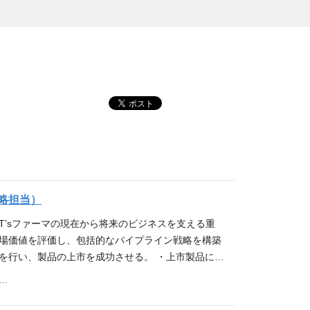
略担当）
T’sファーマの現在から将来のビジネスを支える重
市場価値を評価し、包括的なパイプライン戦略を構築
を行い、製品の上市を成功させる。 ・上市製品に関
最大化を実現する。 ＜主な職務内容＞ ・製品開
区恵比寿四丁目20番3号 恵比寿ガーデンプレイスタワー18階
ジェネリック医薬品・バイオシミラー領域・新薬） ・
剤形、包装、供給体制等を含む） ・新規上市製品の