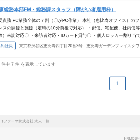
買コンプライアンスの遵守および関連法規・市場動向の把握 - 新規サプラ
活用した購買オペレーション（PR／PO管理、マスター管理）および外部
事総務本部FM・総務課スタッフ（障がい者雇用枠）
レポーティング（価格変動、購買実績、プロジェクト進捗等） - 購買
要責務 PC業務全体の７割（〇がPC作業） 本社（恵比寿オフィス）の
支援 資格要件 5年以上の企業における購買実務経験 サプライヤーマネ
ンスの開錠と施錠（定時の10分前後で対応） ・郵便、宅配便、社内便
)、購買データ分析力 ロジカルコミュニケーション、プレゼンテーション
検）来訪対応〇 ・来訪者対応・IDカード貸与〇 ・個人ロッカー割り当
買実務・契約・原価構造に関する知識、ロジスティックスやサプライチ
）〇 ・オフィス管理（会議室整理整頓、プリンタ周りの整理整頓等） 
契約社員
）、契約締結に関する知識 ・SAP購買領域スキル ・リーダーシップ 
会の運営サポート（会議アレンジ、職場巡視等）〇 ・健康診断・ストレ
・防災管理の各業務のサポート（職場巡視等）〇 ・その他突発的な人事
7 件中 7 件 を表示しています
則（開錠・施錠業務の為） ★PCを使用した業務対応ができる方 ★サポ
、または取得予定の方 ・企業・組織での事務経験 ・Excel/PPT/Wo
コミュニケーション力（来訪者／１～３人／日）（社員・業者） 【あれ
1
】 エレベーター→有 車いす移動可否→有（バリアフリー） 多目的トイ
相談可 在宅勤務可否→原則無 筆談対応可否→無
T’sファーマ株式会社 求人一覧
HRMOS