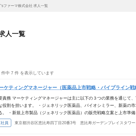
T’sファーマ株式会社 求人一覧
 求人一覧
7 件中 7 件 を表示しています
ーケティングマネージャー（医薬品上市戦略・パイプライン戦
要責務 マーケティングマネージャーは主に以下の３つの業務を通じて、
な役割を担います。 ・ジェネリック医薬品、バイオシミラー、新薬の
る。 ・新規上市製品（ジェネリック医薬品）の販売戦略立案と上市準備
てマーケティングの観点で課題抽出やソリューション提案を行い、売上の
正社員
東京都渋谷
・導入評価に向けた市場環境分析、競合分析およびForecastの策定（
場ニーズおよび採用要件を踏まえた製剤仕様・製品コンセプトの立案（