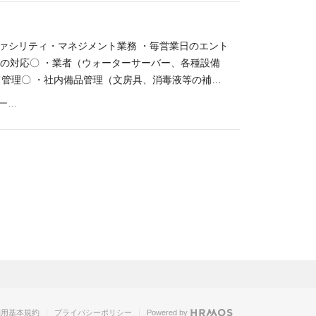
イヤーの探索およびサプライヤー情報管理 - SAP
委託先の管理 - 購買データの抽出・分析および各
プロセスの最適化および必要に応じた直接材購買業務
ファシリティ・マネジメント業務 ・毎営業日のエント
ジメントの経験 市場動向把握 (サプライヤー動向含
等の対応〇 ・業者（ウォーターサーバー、各種設備
力（資料作成および説明発表） 【あれば尚可】 ・
て管理〇 ・社内備品管理（文房具、消毒液等の補充
ェーンに関する知識、関連法規制（取適法を含
・恵比寿オフィスの安全衛生関連業務 ・安全衛生委
東京都渋谷区恵比寿四丁目20番3号 恵比寿ガーデンプレイスタワー18階
・プロジェクトマネジメント経験 ・コンサル経験
スチェック・健康保険組合関連サポート業務〇 ・防
総務関連業務も有 〇 ★フルタイム・週５日出社が
ート体制有 【必須経験】 ・障がい者手帳をお持ちの
rdスキル（既存フォーマットへの入力、編集） ・対外的
ば尚可】 ・人事・総務関連業務の経験 【職場環
レ有無→就業フロアには無（EV利用） 通院配慮可否
利用基本規約
プライバシーポリシー
Powered by