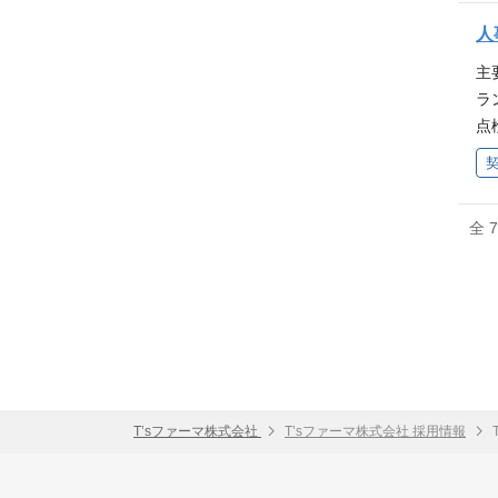
購
を
人
種
主
の
ラ
む
点
購
等
む
員
火
全 
原
方
な
境
→
T’sファーマ株式会社
T’sファーマ株式会社 採用情報