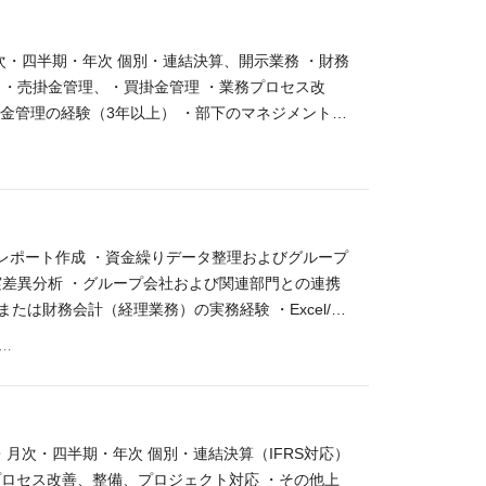
・上市に向けたクロスファンクショナルチーム（営
後製品のパフォーマンス分析（販売実績・シェア・
次・四半期・年次 個別・連結決算、開示業務 ・財務
） 資格要件 【活かせるご経験（必須要件）】 ・
 ・売掛金管理、・買掛金管理 ・業務プロセス改
ジェクトマネージメントの実践経験 ・3年以上の製薬会
資金管理の経験（3年以上） ・部下のマネジメント経
ルマネジメント経験 ・マルチタスク下での迅速かつ
協働スキル ・会計ソフトの使用経験（SAP、固定
成果に導くコミュニケーション能力 【あれば尚ご活
（研究開発、在庫管理、多品目管理に馴染みのある業界経
査法人・コンサルティング会社での勤務経験 ・簿記1
P会計システム経験 ・J-SOXもしくはUS-SOX経
績レポート作成 ・資金繰りデータ整理およびグループ
実差異分析 ・グループ会社および関連部門との連携
たは財務会計（経理業務）の実務経験 ・Excel/PP
部門との調整経験 ・社内外のステークホルダーとの協
区恵比寿四丁目20番3号 恵比寿ガーデンプレイスタワー18階
計画の策定など 会計ソフトの使用経験（SAP等）
査法人、コンサルティング会社での勤務経験 （ex
月次・四半期・年次 個別・連結決算（IFRS対応）
務プロセス改善、整備、プロジェクト対応 ・その他上