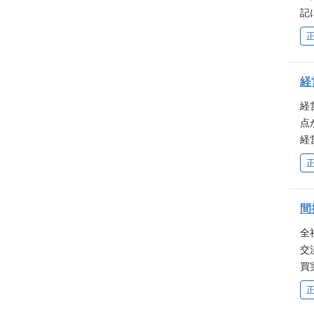
記
社
S
算
経
経
点
経
る
題
連
さ
間
高
全
ス
交
買
ー
供