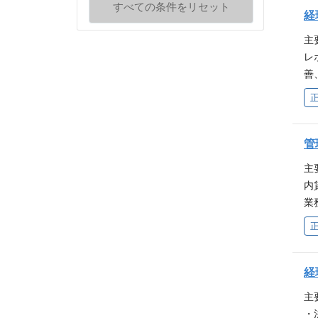
すべての条件をリセット
市
経
業
主
採
レ
論
善
社
験
効
資
躍
験
級
管
験
主
内
業
T
働
・
ク
経
主
・