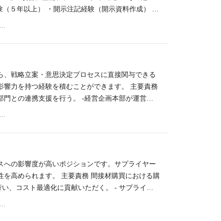
験（５年以上） ・開示注記経験（開示資料作成） ・
T/Word 【あれば尚可】 ・J-SOXもしくはUS-
区恵比寿四丁目20番3号 恵比寿ガーデンプレイスタワー18階
よびその子会社での経理経験 ・製造業での原価計
ら、戦略立案・意思決定プロセスに直接関与できる
影響力を持つ経験を積むことができます。 主要責務
門との連携支援を行う。 -経営企画本部が運営す
確保及び管理、資材・外注先の管理、進捗報告、問
区恵比寿四丁目20番3号 恵比寿ガーデンプレイスタワー18階
部として行う社外との連携窓口 -各種資料作成 -社内
ート経験 - ポジティブシンキング、タフさ・貪欲
ュニケーション力 - ワード・パワポ・エクセル等の
方） 【あれば尚可】 - 少なくとも3年程度のヘル
スへの影響度が高いポジションです。サプライヤー
勤務経験
を高められます。 主要責務 間接材購買における購
い、コスト最適化に貢献いただく。 - サプライヤ
契約締結業務（関係部門・法務と連携した商業条件・
区恵比寿四丁目20番3号 恵比寿ガーデンプレイスタワー18階
供（コスト妥当性の検証および最適調達の実現） -