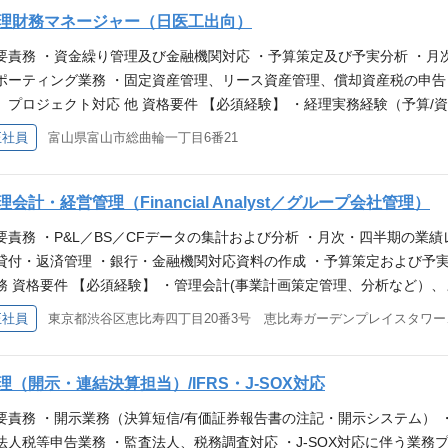
場調査、競争戦略、チャネル戦略を含むマーケティングプランの策定 
理財務マネージャー（日医工出向）
・オペレーション・薬事・MA等）のプロジェクトマネジメント ・上市
要責務 ・資金繰り管理及び金融機関対応 ・予算策定及び予実分析 ・月
用率等）および課題抽出と改善施策の立案・実行（営業本部・流通と連携
ポーティング業務 ・固定資産管理、リース資産管理、償却資産税の申告
理的な市場環境分析、売上Forecast作成及び資料作成スキル ・プロ
、プロジェクト対応 他 資格要件 【必須経験】 ・経理実務経験（予算/
における製品マーケティング経験 ・新薬の上市または製品ライフサイク
 ◎構造的な問題解決・解決提案スキル ◎社内外のステークホルダーとの
正社員
富山県富山市総曲輪一丁目6番21
率的な業務遂行経験 ・クロスファンクショナルな中で、関係者を動かし
産奉行 等） ・Excel/PPT/Word 【あれば尚可】 ◎製薬、製造業
いただけるスキル】 ・MBA、CPA
） ◎上場会社およびその子会社での経理経験（内部統制の理解） ◎監
もしくは税理士・会計士科目合計レベルの知識 ・ＩＦＲＳの実務経験 ・SA
理会計・経営管理（Financial Analyst／グループ会社管理）
要責務 ・P&L／BS／CFデータの集計および分析 ・月次・四半期の業
貸付・返済管理 ・銀行・金融機関対応資料の作成 ・予算策定および予
務 資格要件 【必須経験】 ・管理会計(事業計画策定管理、分析など）、ま
/Word ・グループ会社管理、またはグループ内での複数の事業会社・
正社員
東京都渋谷
スキル 【あれば尚可】 ・財務諸表（決算書）分析、単年度および中長期
簿記１／２級などの会計関連資格 ・連結決算、連結予算管理の経験 ・監
ライアント企業の財務・管理会計業務の支援や業務改善に携わった経験)
理（開示・連結決算担当）/IFRS・J-SOX対応
要責務 ・開示業務（決算短信/有価証券報告書の注記・開示システム） ・
法人税等申告業務 ・監査法人、税務調査対応 ・J-SOX対応に伴う業