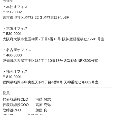
所在地
・本社オフィス

〒150-0002

東京都渋谷区渋谷2-22-3 渋谷東口ビル6F

・大阪オフィス

〒530-0001

大阪府大阪市北区梅田2丁目4番13号 阪神産経桜橋ビル501号室

・名古屋オフィス

〒460-0003

愛知県名古屋市中区錦2丁目10番13号 SC錦ANNEX603号室

・福岡オフィス

〒810-0001

福岡県福岡市中央区天神3丁目4番8号 天神重松ビル602号室
役員
代表取締役CEO	河端 保志

代表取締役COO	高原 克弥

取締役CFO		加藤 真
