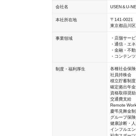
会社名
USEN＆U-NE
〒141-0021

本社所在地
東京都品川区
・店舗サービ
事業領域
・通信・エネ
・金融・不動
・コンテンツ
各種社会保険
制度・福利厚生
社員持株会

積立貯蓄制度

確定拠出年金
資格取得奨励
交通費支給

Remote Wor
慶弔見舞金制
グループ保険

健康診断・人
インフルエン
社内スポーツ