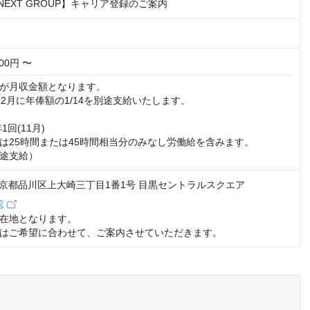
-NEXT GROUP】キャリア登録のご案内
000円 〜
4が月収金額となります。

2月に年俸額の1/14を別途支給いたします。

回(11月)　

は25時間または45時間相当分のみなし労働給を含みます。

途支給）
1 東京都品川区上大崎三丁目1番1号 目黒セントラルスクエア
認
在地となります。

はご希望に合わせて、ご案内させていただきます。