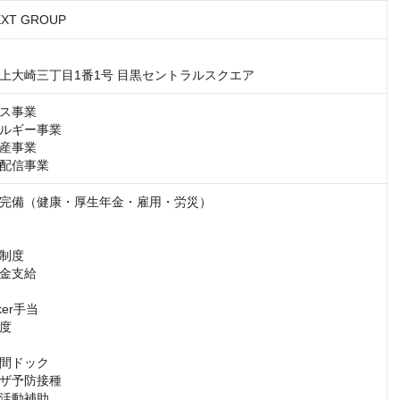
XT GROUP
上大崎三丁目1番1号 目黒セントラルスクエア
ス事業

ルギー事業

産事業

配信事業
完備（健康・厚生年金・雇用・労災）

制度

金支給

ker手当

度

間ドック

ザ予防接種

活動補助
