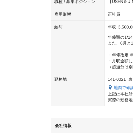
職種 / 募集ポジション
【USEN＆U
雇用形態
正社員
給与
年収
3,500,
年俸額の1/1
また、6月と1
・年俸改定 年1
・月収金額に
（超過分は別
勤務地
141-002
地図で確
上記は本社所
実際の勤務地
会社情報