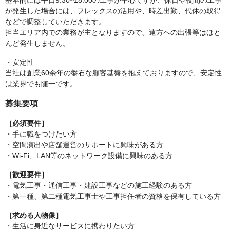
基本的には平日9:30~18:00の工事が中心ですが、休日や夜間の工事
が発生した場合には、フレックスの活用や、時差出勤、代休の取得
などで調整していただきます。
担当エリア内での業務が主となりますので、遠方への出張等はほと
んど発生しません。
・安定性
当社は創業60余年の盤石な顧客基盤を抱えておりますので、安定性
は業界でも随一です。
募集要項
［必須要件］
・手に職をつけたい方
・空間演出や店舗運営のサポートに興味がある方
・Wi-Fi、LAN等のネットワーク設備に興味のある方
［歓迎要件］
・電気工事・通信工事・建設工事などの施工経験のある方
・第一種、第二種電気工事士や工事担任者の資格を保有している方
［求める人物像］
・生活に身近なサービスに携わりたい方