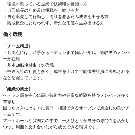
・環境が整っている企業で技術職を目指す方
・自己成長のため常に挑戦をし続ける方
・自ら率先して行動し、周りを巻き込み成果を出せる方
・既成概念にとらわれず、新たな価値を生み出せる方
働く環境
［チーム構成］
・各拠点には、若手からベテランまで幅広い年代・経験層のメンバ
ーが在籍
・基本1組2名体制での業務
・中途入社の社員も多く、成果を上げて年間優秀社員に表彰される
など活躍しています。
［組織の風土］
ベテラン層を中心に高い技術力や豊富な経験を持つメンバーが多く
在籍し、
困ったときにはすぐに質問・相談できるオープンで風通しの良いチ
ームです。
アットホームな雰囲気の中で、一人ひとりが自分の専門性を活かし
つつ、周囲と支え合いながら成長できる環境です。