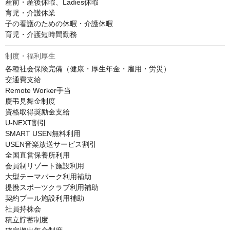
産前・産後休暇、Ladies休暇

育児・介護休業

子の看護のための休暇・介護休暇

育児・介護短時間勤務
制度・福利厚生
各種社会保険完備（健康・厚生年金・雇用・労災）

交通費支給

Remote Worker手当

慶弔見舞金制度

資格取得奨励金支給

U-NEXT割引

SMART USEN無料利用

USEN音楽放送サービス割引

全国直営保養所利用

会員制リゾート施設利用

大型テーマパーク利用補助

提携スポーツクラブ利用補助

契約プール施設利用補助

社員持株会

積立貯蓄制度
