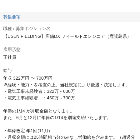
募集要項
職種 / 募集ポジション名
【USEN FIELDING】店舗DX フィールドエンジニア（鹿児島県）
雇用形態
正社員
給与
年収
322万円 〜 700万円
※経験・能力・を考慮の上、当社規定により優遇・決定します。

・電気工事未経験者：322万～600万

・電気工事経験者　：450万～700万

年俸の1/14 が月収金額となります。

また、6月と12月に年俸の1/14を別途支給いたします。

・年俸改定 年1回(11月)　

・月収金額には25時間相当分のみなし労働給を含みます。（超過分