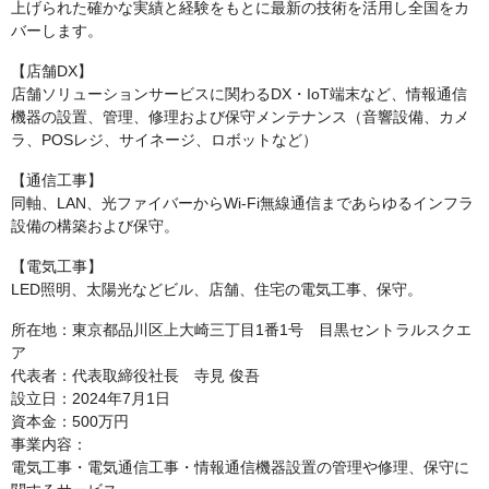
上げられた確かな実績と経験をもとに最新の技術を活用し全国をカ
バーします。
【店舗DX】
店舗ソリューションサービスに関わるDX・IoT端末など、情報通信
機器の設置、管理、修理および保守メンテナンス（音響設備、カメ
ラ、POSレジ、サイネージ、ロボットなど）
【通信工事】
同軸、LAN、光ファイバーからWi-Fi無線通信まであらゆるインフラ
設備の構築および保守。
【電気工事】
LED照明、太陽光などビル、店舗、住宅の電気工事、保守。
所在地：東京都品川区上大崎三丁目1番1号 目黒セントラルスクエ
ア
代表者：代表取締役社長 寺見 俊吾
設立日：2024年7月1日
資本金：500万円
事業内容：
電気工事・電気通信工事・情報通信機器設置の管理や修理、保守に