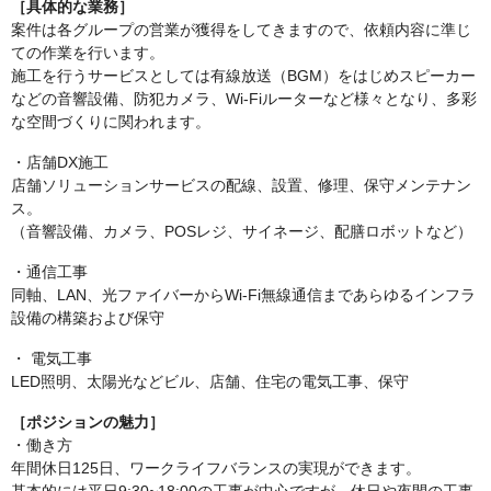
［具体的な業務］
案件は各グループの営業が獲得をしてきますので、依頼内容に準じ
ての作業を行います。
施工を行うサービスとしては有線放送（BGM）をはじめスピーカー
などの音響設備、防犯カメラ、Wi-Fiルーターなど様々となり、多彩
な空間づくりに関われます。
・店舗DX施工
店舗ソリューションサービスの配線、設置、修理、保守メンテナン
ス。
（音響設備、カメラ、POSレジ、サイネージ、配膳ロボットなど）
・通信工事
同軸、LAN、光ファイバーからWi-Fi無線通信まであらゆるインフラ
設備の構築および保守
・ 電気工事
LED照明、太陽光などビル、店舗、住宅の電気工事、保守
［ポジションの魅力］
・働き方
年間休日125日、ワークライフバランスの実現ができます。