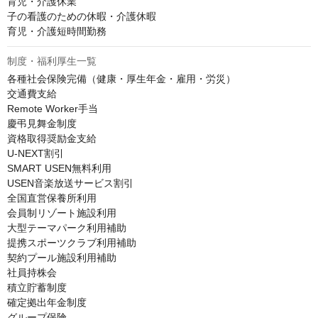
育児・介護休業

子の看護のための休暇・介護休暇

育児・介護短時間勤務
制度・福利厚生一覧
各種社会保険完備（健康・厚生年金・雇用・労災）

交通費支給

Remote Worker手当

慶弔見舞金制度

資格取得奨励金支給

U-NEXT割引

SMART USEN無料利用

USEN音楽放送サービス割引

全国直営保養所利用

会員制リゾート施設利用

大型テーマパーク利用補助

提携スポーツクラブ利用補助

契約プール施設利用補助

社員持株会

積立貯蓄制度

確定拠出年金制度

グループ保険
