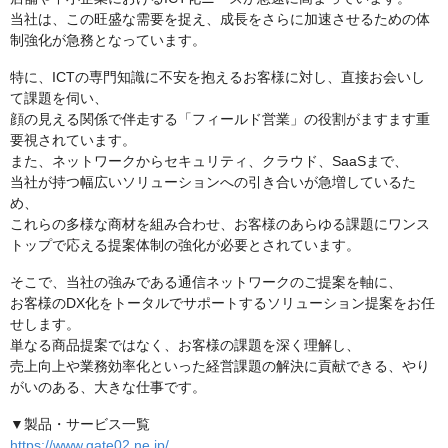
当社は、この旺盛な需要を捉え、成長をさらに加速させるための体
制強化が急務となっています。
特に、ICTの専門知識に不安を抱えるお客様に対し、直接お会いし
て課題を伺い、
顔の見える関係で伴走する「フィールド営業」の役割がますます重
要視されています。
また、ネットワークからセキュリティ、クラウド、SaaSまで、
当社が持つ幅広いソリューションへの引き合いが急増しているた
め、
これらの多様な商材を組み合わせ、お客様のあらゆる課題にワンス
トップで応える提案体制の強化が必要とされています。
そこで、当社の強みである通信ネットワークのご提案を軸に、
お客様のDX化をトータルでサポートするソリューション提案をお任
せします。
単なる商品提案ではなく、お客様の課題を深く理解し、
売上向上や業務効率化といった経営課題の解決に貢献できる、やり
がいのある、大きな仕事です。
▼製品・サービス一覧
https://www.gate02.ne.jp/