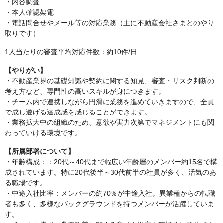
・内容調査
・本人確認架電
・電話問合せやメール等の対応業務（主に不動産会社さまとのやり
取りです）
1人当たりの審査平均対応件数：約10件/日
【やりがい】
・不動産業界の基礎知識や契約に関する知見、審査・リスク判断の
考え方など、専門性の高いスキルが身につきます。
・チーム内で連携しながら円滑に業務を進めていきますので、全員
で成し遂げる達成感を感じることができます。
・業務拡大中の組織のため、意欲や実力次第でマネジメントにも関
わっていける環境です。
【所属部署について】
・年齢構成：：20代～40代まで幅広い年齢層のメンバー約15名で構
成されています。特に20代後半～30代前半の社員が多く、活気のあ
る職場です。
・中途入社比率：メンバーの約70％が中途入社。異業種からの転職
者も多く、多様なバックグラウンドを持つメンバーが活躍していま
す。