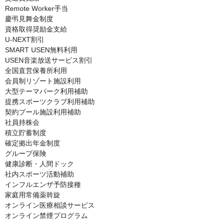
Remote Worker手当

慶弔見舞金制度

資格取得奨励金支給

U-NEXT割引

SMART USEN無料利用

USEN音楽放送サービス割引

全国直営保養所利用

会員制リゾート施設利用

大型テーマパーク利用補助

提携スポーツクラブ利用補助

契約プール施設利用補助

社員持株会

積立貯蓄制度

確定拠出年金制度

グループ保険

健康診断・人間ドック

社内スポーツ活動補助

インフルエンザ予防接種

家庭用常備薬斡旋

オンライン医療相談サービス

オンライン禁煙プログラム
