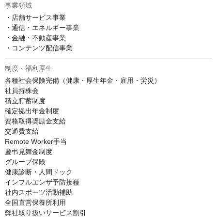
事業領域
・店舗サービス事業

・通信・エネルギー事業

・金融・不動産事業

・コンテンツ配信事業
制度・福利厚生
各種社会保険完備（健康・厚生年金・雇用・労災）

社員持株会

積立貯蓄制度

確定拠出年金制度

資格取得奨励金支給

交通費支給

Remote Worker手当

慶弔見舞金制度

グループ保険

健康診断・人間ドック

インフルエンザ予防接種

社内スポーツ活動補助

全国直営保養所利用

弊社取り扱いサービス割引
