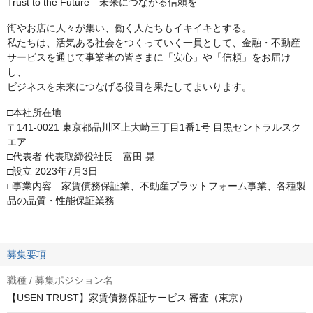
Trust to the Future 未来につながる信頼を
街やお店に人々が集い、働く人たちもイキイキとする。
私たちは、活気ある社会をつくっていく一員として、金融・不動産
サービスを通じて事業者の皆さまに「安心」や「信頼」をお届け
し、
ビジネスを未来につなげる役目を果たしてまいります。
□本社所在地
〒141-0021 東京都品川区上大崎三丁目1番1号 目黒セントラルスク
エア
□代表者 代表取締役社長 富田 晃
□設立 2023年7月3日
□事業内容 家賃債務保証業、不動産プラットフォーム事業、各種製
品の品質・性能保証業務
募集要項
職種 / 募集ポジション名
【USEN TRUST】家賃債務保証サービス 審査（東京）