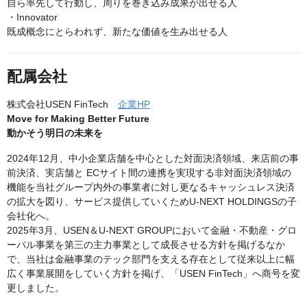
自ら率先して行動し、周りを巻き込み成果が出せる人
・Innovator
既成概念にとらわれず、新たな価値を生み出せる人
配属会社
株式会社USEN FinTech
企業HP
Move for Making Better Future
動かそう明日の未来を
2024年12月、中小企業店舗を中心とした対面決済領域、来店前の事
前決済、実店舗と ECサイト間の連携を実現する非対面決済領域の
機能を当社グループ内外の事業者に対し更なるキャッシュレス決済
の拡大を図り、サービス提供していくためU-NEXT HOLDINGSの子
会社化へ。
2025年3月、USEN＆U-NEXT GROUPにおいて金融・不動産・グロ
ーバル事業を第三の主力事業として成長させる方針を掲げるなか
で、当社は金融事業のテック部門を支える存在として従来以上に幅
広く事業展開をしていく方針を掲げ、「USEN FinTech」へ商号を変
更しました。