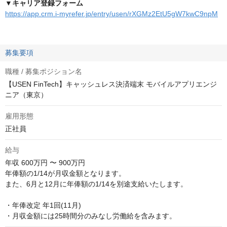
▼キャリア登録フォーム
https://app.crm.i-myrefer.jp/entry/usen/rXGMz2EtU5gW7kwC9npM
募集要項
職種 / 募集ポジション名
【USEN FinTech】キャッシュレス決済端末 モバイルアプリエンジ
ニア（東京）
雇用形態
正社員
給与
年収
600万円 〜 900万円
年俸額の1/14が月収金額となります。

また、6月と12月に年俸額の1/14を別途支給いたします。

・年俸改定 年1回(11月)　

・月収金額には25時間分のみなし労働給を含みます。