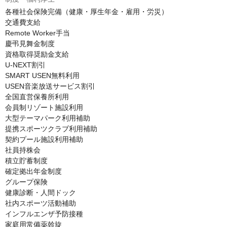
各種社会保険完備（健康・厚生年金・雇用・労災）

交通費支給

Remote Worker手当

慶弔見舞金制度

資格取得奨励金支給

U-NEXT割引

SMART USEN無料利用

USEN音楽放送サービス割引

全国直営保養所利用

会員制リゾート施設利用

大型テーマパーク利用補助

提携スポーツクラブ利用補助

契約プール施設利用補助

社員持株会

積立貯蓄制度

確定拠出年金制度

グループ保険

健康診断・人間ドック

社内スポーツ活動補助

インフルエンザ予防接種

家庭用常備薬斡旋
