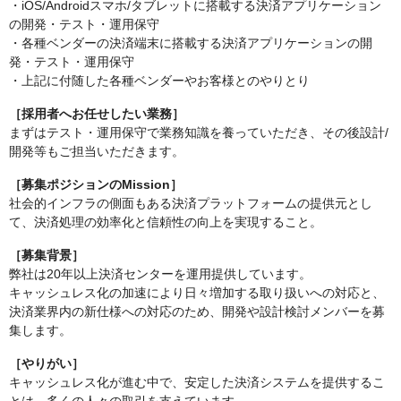
・iOS/Androidスマホ/タブレットに搭載する決済アプリケーション
の開発・テスト・運用保守
・各種ベンダーの決済端末に搭載する決済アプリケーションの開
発・テスト・運用保守
・上記に付随した各種ベンダーやお客様とのやりとり
［採用者へお任せしたい業務］
まずはテスト・運用保守で業務知識を養っていただき、その後設計/
開発等もご担当いただきます。
［募集ポジションのMission］
社会的インフラの側面もある決済プラットフォームの提供元とし
て、決済処理の効率化と信頼性の向上を実現すること。
［募集背景］
弊社は20年以上決済センターを運用提供しています。
キャッシュレス化の加速により日々増加する取り扱いへの対応と、
決済業界内の新仕様への対応のため、開発や設計検討メンバーを募
集します。
［やりがい］
キャッシュレス化が進む中で、安定した決済システムを提供するこ