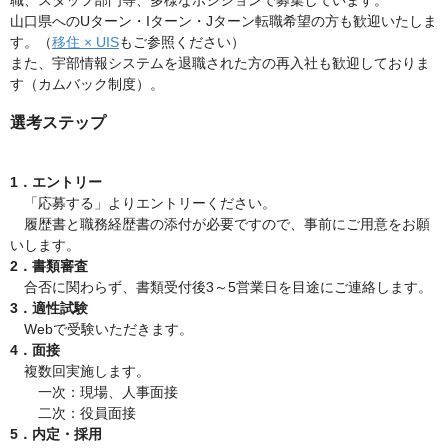
職、スタッフ部門等、多様なポジションで募集しています。
山口県へのUターン・Iターン・Jターン転職希望の方も歓迎いたしま
す。（
移住 × UIS
もご参照ください）
また、宇部情報システムを退職された方の再入社も歓迎しておりま
す（カムバック制度）。
選考ステップ
1．エントリー
「応募する」よりエントリーください。
履歴書と職務経歴書の添付が必要ですので、事前にご用意をお願
いします。
2．書類審査
合否に関わらず、書類受付後3～5営業日を目途にご連絡します。
3．適性試験
Webで受験いただきます。
4．面接
複数回実施します。
一次：現場、人事面接
二次：役員面接
5．内定・採用