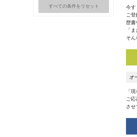
すべての条件をリセット
今す
ご登
歴書
「ま
そん
オ
「現
ご応
させ