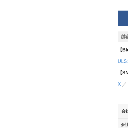
情
【B
UL
【S
X
／
会
会