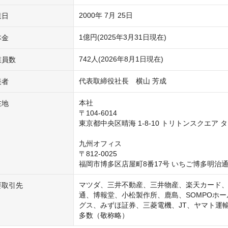
2000年 7月 25日
業日
1億円(2025年3月31日現在)
本金
742人(2026年8月1日現在)
業員数
代表取締役社長　横山 芳成
表者
本社

在地
〒104-6014

東京都中央区晴海 1-8-10 トリトンスクエア タワ
九州オフィス

〒812-0025

福岡市博多区店屋町8番17号 いちご博多明治通
マツダ、三井不動産、三井物産、楽天カード、K
要取引先
通、博報堂、小松製作所、鹿島、SOMPOホー
グス、みずほ証券、三菱電機、JT、ヤマト運
多数（敬称略）