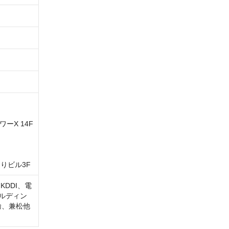
ーX 14F

りビル3F
DDI、電
ルディン
輸、兼松他