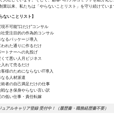
創業以来、私たちは「やらないことリスト」を守り続けていま
らないことリスト】
実現不可能”口だけ”コンサル
自社受注目的の作為的コンサル
単なるパッケージ導入
言われた通りに作るだけ
パートナーへの丸投げ
安くて悪い人月ビジネス
仕入れて売るだけ
お客様のためにならないIT導入
単なる人材派遣
技術者の自己満足だけの仕事
挑戦なき保身やらない言い訳
質の低い仕事・責任転嫁
ジュアルキャリア登録 受付中！（履歴書・職務経歴書不要）