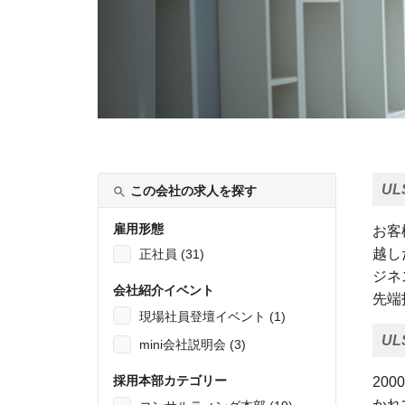
U
この会社の求人を探す
雇用形態
お客
越し
正社員 (31)
ジネ
会社紹介イベント
先端
現場社員登壇イベント (1)
U
mini会社説明会 (3)
採用本部カテゴリー
20
かれ