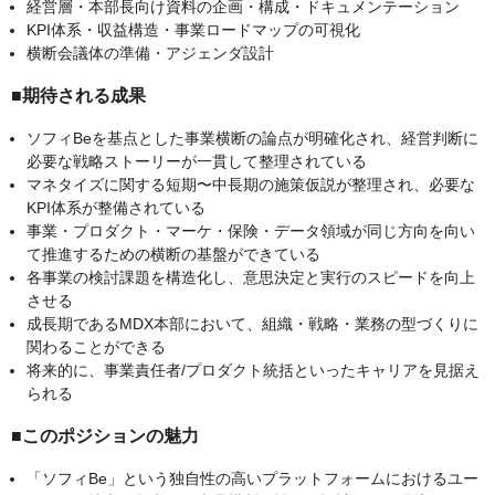
経営層・本部長向け資料の企画・構成・ドキュメンテーション
KPI体系・収益構造・事業ロードマップの可視化
横断会議体の準備・アジェンダ設計
■期待される成果
ソフィBeを基点とした事業横断の論点が明確化され、経営判断に
必要な戦略ストーリーが一貫して整理されている
マネタイズに関する短期〜中長期の施策仮説が整理され、必要な
KPI体系が整備されている
事業・プロダクト・マーケ・保険・データ領域が同じ方向を向い
て推進するための横断の基盤ができている
各事業の検討課題を構造化し、意思決定と実行のスピードを向上
させる
成長期であるMDX本部において、組織・戦略・業務の型づくりに
関わることができる
将来的に、事業責任者/プロダクト統括といったキャリアを見据え
られる
■このポジションの魅力
「ソフィBe」という独自性の高いプラットフォームにおけるユー