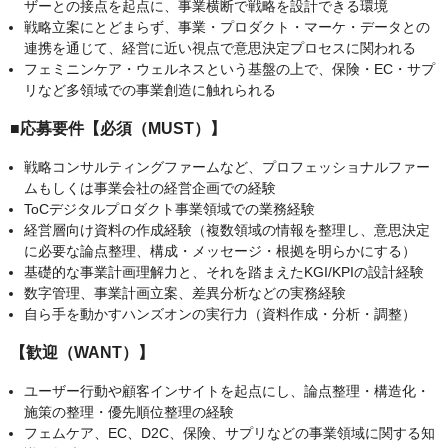
ザーとの接点を起点に、事業横断で戦略を設計できる環境
戦略立案にとどまらず、事業・プロダクト・マーケ・データとの
連携を通じて、経営に近い視点で意思決定プロセスに関われる
フェミニンケア・ウェルネスという基盤の上で、保険・EC・サプ
リなど多領域での事業創造に触れられる
■応募要件【必須（MUST）】
戦略コンサルティングファームなど、プロフェッショナルファー
ムもしくは事業会社の経営企画での経験
ToCデジタルプロダクト事業領域での業務経験
経営層向け資料の作成経験（複数領域の情報を整理し、意思決定
に必要な論点整理、構成・メッセージ・根拠を明らかにする）
基礎的な事業計画理解力と、それを踏まえたKGI/KPIの設計経験
数字管理、事業計画立案、差異分析などの実務経験
自ら手を動かすハンズオンの実行力（資料作成・分析・調整）
【歓迎（WANT）】
ユーザー行動や顧客インサイトを起点にし、論点整理・構造化・
施策の整理・優先順位整理の経験
フェムケア、EC、D2C、保険、サプリなどの事業領域に関する知