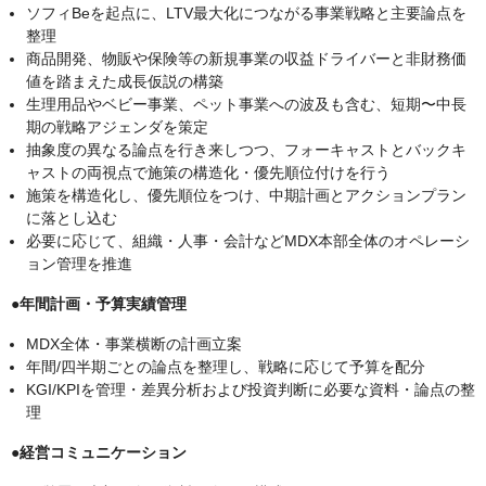
ソフィBeを起点に、LTV最大化につながる事業戦略と主要論点を
整理
商品開発、物販や保険等の新規事業の収益ドライバーと非財務価
値を踏まえた成長仮説の構築
生理用品やベビー事業、ペット事業への波及も含む、短期〜中長
期の戦略アジェンダを策定
抽象度の異なる論点を行き来しつつ、フォーキャストとバックキ
ャストの両視点で施策の構造化・優先順位付けを行う
施策を構造化し、優先順位をつけ、中期計画とアクションプラン
に落とし込む
必要に応じて、組織・人事・会計などMDX本部全体のオペレーシ
ョン管理を推進
●年間計画・予算実績管理
MDX全体・事業横断の計画立案
年間/四半期ごとの論点を整理し、戦略に応じて予算を配分
KGI/KPIを管理・差異分析および投資判断に必要な資料・論点の整
理
●経営コミュニケーション