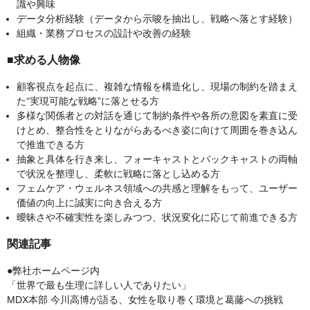
識や興味
データ分析経験（データから示唆を抽出し、戦略へ落とす経験）
組織・業務プロセスの設計や改善の経験
■求める人物像
顧客視点を起点に、複雑な情報を構造化し、現場の制約を踏まえ
た“実現可能な戦略”に落とせる方
多様な関係者との対話を通じて制約条件や各所の意図を素直に受
けとめ、整合性をとりながらあるべき姿に向けて周囲を巻き込ん
で推進できる方
抽象と具体を行き来し、フォーキャストとバックキャストの両軸
で状況を整理し、柔軟に戦略に落とし込める方
フェムケア・ウェルネス領域への共感と理解をもって、ユーザー
価値の向上に誠実に向き合える方
曖昧さや不確実性を楽しみつつ、状況変化に応じて前進できる方
関連記事
●弊社ホームページ内
「世界で最も生理に詳しい人でありたい」
MDX本部 今川高博が語る、女性を取り巻く環境と葛藤への挑戦