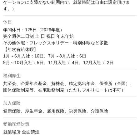
ケーションに支障がない範囲内で、就業時間は自由に設定頂けま
す。）
休日
年間休日：125日（2026年度）

完全週休二日制 土 日 祝日 年末年始

その他休暇：フレックスホリデー・特別休暇など多数

【年次有給休暇】

1月～6月入社：10日、7月～8月入社：6日

9月～10月入社：5日、11月入社： 4日、12月入社： 2日
福利厚生
共済会、企業年金基金、持株会、確定拠出年金、保養所（全国）、
団体保険制度等、在宅勤務制度（ただしフルリモートは不可）
加入保険
健康保険、厚生年金、雇用保険、労災保険、介護保険
受動喫煙対策
就業場所 全面禁煙