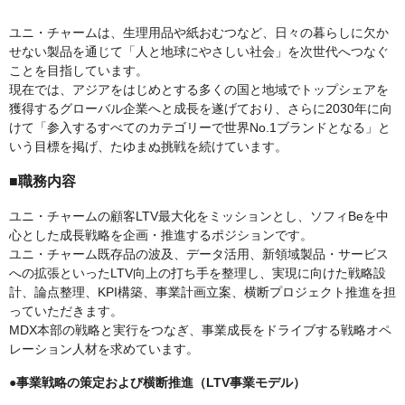
ユニ・チャームは、生理用品や紙おむつなど、日々の暮らしに欠か
せない製品を通じて「人と地球にやさしい社会」を次世代へつなぐ
ことを目指しています。
現在では、アジアをはじめとする多くの国と地域でトップシェアを
獲得するグローバル企業へと成長を遂げており、さらに2030年に向
けて「参入するすべてのカテゴリーで世界No.1ブランドとなる」と
いう目標を掲げ、たゆまぬ挑戦を続けています。
■職務内容
ユニ・チャームの顧客LTV最大化をミッションとし、ソフィBeを中
心とした成長戦略を企画・推進するポジションです。
ユニ・チャーム既存品の波及、データ活用、新領域製品・サービス
への拡張といったLTV向上の打ち手を整理し、実現に向けた戦略設
計、論点整理、KPI構築、事業計画立案、横断プロジェクト推進を担
っていただきます。
MDX本部の戦略と実行をつなぎ、事業成長をドライブする戦略オペ
レーション人材を求めています。
●事業戦略の策定および横断推進（LTV事業モデル）