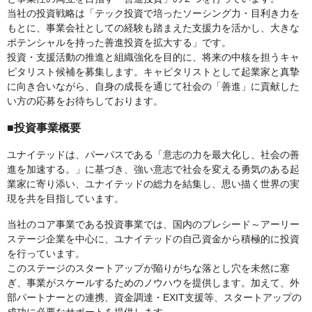
当社の投資戦略は「テック投資で培ったソーシング力・目利き力を
もとに、事業会社としての経験も踏まえた支援力を活かし、大きな
ポテンシャルを持った善進投資を拡大する」です。
投資・支援活動の推進と組織強化を目的に、将来の中核を担うキャ
ピタリスト候補を募集します。キャピタリストとして起業家と真摯
に向き合いながら、自身の成長を通じて社会の「善進」に貢献した
い方の応募をお待ちしております。
■投資事業概要
ユナイテッドは、パーパスである「意志の力を最大化し、社会の善
進を加速する。」に基づき、強い意志で社会を変える勇気のある起
業家に寄り添い、ユナイテッドの総力を結集し、思い描く世界の実
現を共を目指しています。
当社のコア事業である投資事業では、国内のプレシード～アーリー
ステージ企業を中心に、ユナイテッドの自己資金から積極的に投資
を行っています。
このステージのスタートアップが陥りがちな落とし穴を未然に塞
ぎ、事業がスケールするためのノウハウを提供します。加えて、外
部パートナーとの連携、資金調達・EXIT支援等、スタートアップの