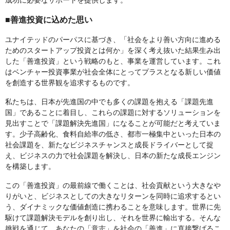
成功に必要なサポートを提供します。
■善進投資に込めた思い
ユナイテッドのパーパスに基づき、「社会をより善い方向に進める
ためのスタートアップ投資とは何か」を深く考え抜いた結果生み出
した「善進投資」という戦略のもと、事業を運営しています。これ
はベンチャー投資事業が社会全体にとってプラスとなる新しい価値
を創造する世界観を追求するものです。
私たちは、日本が先進国の中でも多くの課題を抱える「課題先進
国」であることに着目し、これらの課題に対するソリューションを
見出すことで「課題解決先進国」になることが可能だと考えていま
す。少子高齢化、食料自給率の低さ、都市一極集中といった日本の
社会課題を、新たなビジネスチャンスと成長ドライバーとして捉
え、ビジネスの力で社会課題を解決し、日本の新たな成長エンジン
を構築します。
この「善進投資」の最前線で働くことは、社会貢献という大きなや
りがいと、ビジネスとしての大きなリターンを同時に追求するとい
う、ダイナミックな価値創造に携わることを意味します。世界に先
駆けて課題解決モデルを創り出し、それを世界に輸出する。そんな
挑戦を通じて、あなたの「意志」を社会の「善進」に直接繋げるこ