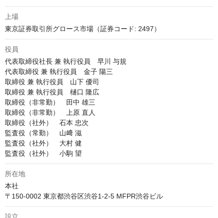
上場
東京証券取引所グロース市場（証券コード: 2497）
役員
代表取締役社長 兼 執行役員　早川 与規

代表取締役 兼 執行役員　金子 陽三

取締役 兼 執行役員　山下 優司

取締役 兼 執行役員　樋口 隆広

取締役（非常勤）　田中 雄三

取締役（非常勤）　上原 直人

取締役（社外）　石本 忠次

監査役（常勤）　山﨑 滋

監査役（社外）　大村 健

監査役（社外）　小駒 望
所在地
本社

〒150-0002 東京都渋谷区渋谷1-2-5 MFPR渋谷ビル
設立