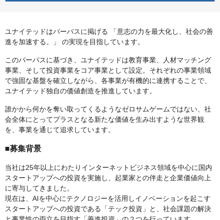
ユナイテッドはパーパスに掲げる 「意志の力を最大化し、社会の善
進を加速する。」 の実現を目指しています。
このパーパスに基づき、ユナイテッドは教育事業、人材マッチング
事業、そして投資事業をコア事業として設定。それぞれの事業領域
で強固な基盤を確立しながら、各事業が有機的に連携することで、
ユナイテッド独自の価値創造を推進しています。
誰かから何かを奪い取ってくるようなゼロサムゲームではない、社
会全体にとってプラスとなる新たな価値を生み出すような世界観
を、事業を通じて追求しています。
■募集背景
当社は25年以上にわたりインターネットビジネス領域を中心に国内
スタートアップへの投資を実施し、起業家との伴走と企業価値向上
に寄与してきました。
現在は、AIを中心にテクノロジーを活用しイノベーションを起こす
スタートアップへの投資である「テック投資」と、社会課題の解決
と事業性の両立を目指す「善進投資」の２つを行っています。