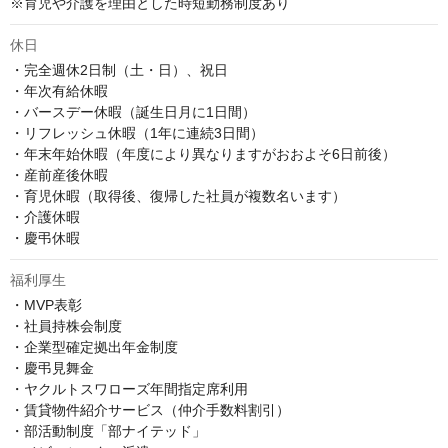
※育児や介護を理由とした時短勤務制度あり
休日
・完全週休2日制（土・日）、祝日

・年次有給休暇

・バースデー休暇（誕生日月に1日間）

・リフレッシュ休暇（1年に連続3日間）

・年末年始休暇（年度により異なりますがおおよそ6日前後）

・産前産後休暇

・育児休暇（取得後、復帰した社員が複数名います）

・介護休暇

・慶弔休暇
福利厚生
・MVP表彰

・社員持株会制度

・企業型確定拠出年金制度

・慶弔見舞金

・ヤクルトスワローズ年間指定席利用

・賃貸物件紹介サービス（仲介手数料割引）

・部活動制度「部ナイテッド」
