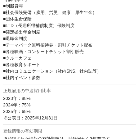
■制服貸与

■社会保険完備（雇用、労災、健康、厚生年金）

■団体生命保険

■LTD（長期所得補償制度）保険制度

■確定拠出年金制度

■退職金制度

■テーマパーク無料招待券・割引チケット配布

■各種映画・コンサートチケット割引販売

■クルーカフェ

■各種教育サポート

■社内コミュニケーション（社内SNS、社内誌等）

■社内イベント多数
正規雇用の中途採用比率
2023年：88%

2024年：75%

2025年：68%

※公表日：2025年12月31日
登録情報の有効期限
※登録された情報の有効期限は、登録日から3年間です
