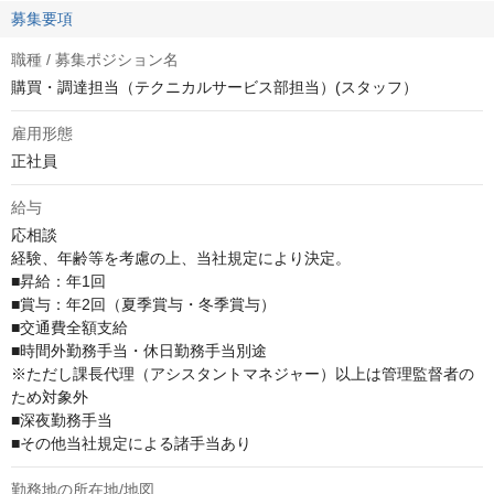
募集要項
職種 / 募集ポジション名
購買・調達担当（テクニカルサービス部担当）(スタッフ）
雇用形態
正社員
給与
応相談
経験、年齢等を考慮の上、当社規定により決定。

■昇給：年1回

■賞与：年2回（夏季賞与・冬季賞与）

■交通費全額支給

■時間外勤務手当・休日勤務手当別途

※ただし課長代理（アシスタントマネジャー）以上は管理監督者の
ため対象外

■深夜勤務手当

■その他当社規定による諸手当あり
勤務地の所在地/地図