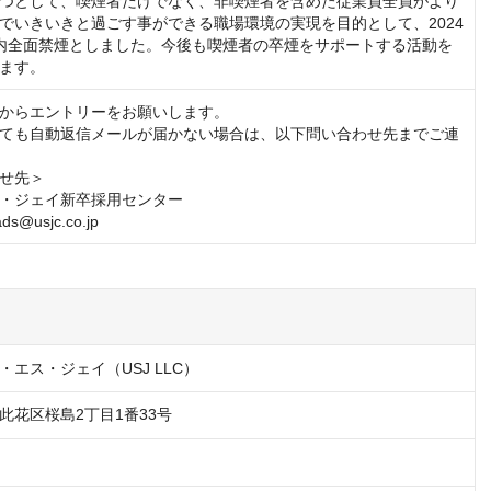
つとして、喫煙者だけでなく、非喫煙者を含めた従業員全員がより
でいきいきと過ごす事ができる職場環境の実現を目的として、2024
内全面禁煙としました。今後も喫煙者の卒煙をサポートする活動を
ます。
からエントリーをお願いします。

ても自動返信メールが届かない場合は、以下問い合わせ先までご連
せ先＞

・ジェイ新卒採用センター

ds@usjc.co.jp
エス・ジェイ（USJ LLC）
此花区桜島2丁目1番33号