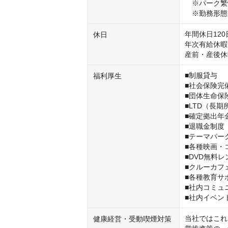
　※パーク繁
　※勤務形態
年間休日120
休日
年次有給休暇
産前・産後休
■制服貸与

福利厚生
■社会保険完
■団体生命保険
■LTD（長期
■確定拠出年金
■退職金制度

■テーマパー
■各種映画・
■DVD無料レ
■クルーカフェ
■各種教育サポ
■社内コミュ
■社内イベン
当社ではこれ
健康経営・受動喫煙対策