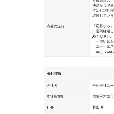
営推進策の一
快適かつ健康
年1月に敷地
継続していき
「応募する」
応募の流れ
一週間経過し
絡ください。

　＜問い合わ
　ユー・エス
　usj_newgra
会社情報
会社名
合同会社ユー・
大阪府大阪市
本社所在地
村山 卓
社長