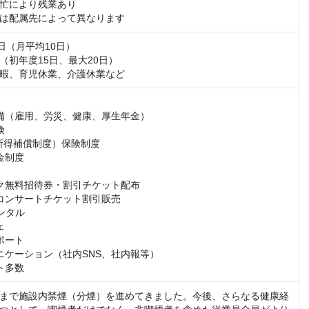
忙により残業あり

は配属先によって異なります
日（月平均10日）

（初年度15日、最大20日）

暇、育児休業、介護休業など
備（雇用、労災、健康、厚生年金）



所得補償制度）保険制度

制度

ク無料招待券・割引チケット配布

コンサートチケット割引販売

ンタル



ート

ニケーション（社内SNS、社内報等）

ト多数
まで施設内禁煙（分煙）を進めてきました。今後、さらなる健康経