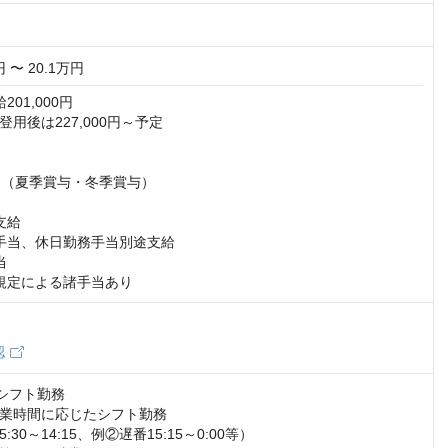
円 〜 20.1万円
01,000円

用後は227,000円～予定



回（夏季賞与・冬季賞与）

給

手当、休日勤務手当別途支給



規定による諸手当あり
認
シフト勤務

業時間に応じたシフト勤務

30～14:15、例②遅番15:15～0:00等）
