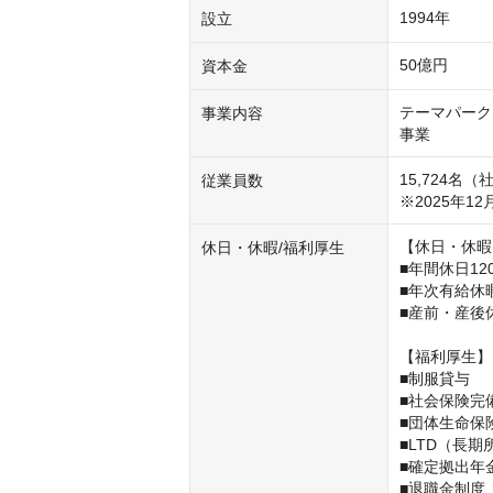
1994年
設立
50億円
資本金
テーマパーク
事業内容
事業
15,724名（
従業員数
※2025年12
【休日・休暇
休日・休暇/福利厚生
■年間休日12
■年次有給休暇
■産前・産後
【福利厚生】

■制服貸与

■社会保険完
■団体生命保険
■LTD（長期
■確定拠出年金
■退職金制度
