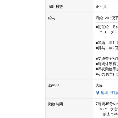
雇用形態
正社員
給与
月給
20.1万
■初任給　月給2
　＊リーダー登
■昇給：年1回
■賞与：年2
■交通費全額支
■時間外勤務
■深夜勤務手当
■その他当社
勤務地
大阪
地図で確
7時間45分の
勤務時間
　※パーク営
　（例①早番5: