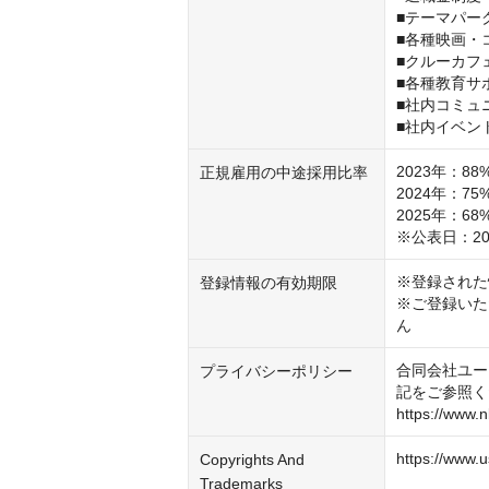
■テーマパー
■各種映画・
■クルーカフェ
■各種教育サポ
■社内コミュ
■社内イベン
2023年：88%
正規雇用の中途採用比率
2024年：75%
2025年：68%
※公表日：20
※登録された
登録情報の有効期限
※ご登録いた
ん
合同会社ユー
プライバシーポリシー
記をご参照く
https://www.
https://www.u
Copyrights And
Trademarks