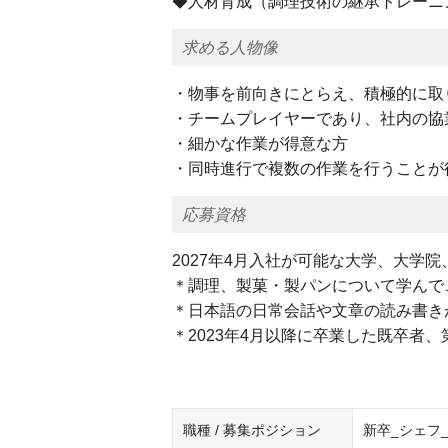
◆人材育成（調理技術の継承トレーニ
求める人物像
・物事を前向きにとらえ、積極的に取
・チームプレイヤーであり、社内の協
・細かな作業が得意な方
・同時進行で複数の作業を行うことが
応募資格
2027年4月入社が可能な大学、大学
＊調理、製菓・製パンについて学んで
＊日本語の日常会話や文章の読み書き
＊2023年4月以降に卒業した既卒者
職種 / 募集ポジション
新卒_シェフ