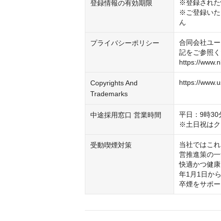
※登録された
登録情報の有効期限
※ご登録いた
ん
合同会社ユー
プライバシーポリシー
記をご参照く
https://www.
https://www.u
Copyrights And
Trademarks
平日：9時30分
中途採用窓口 営業時間
※土日祝はク
当社ではこれ
受動喫煙対策
営推進策の一
快適かつ健康
年1月1日か
卒煙をサポー