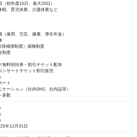
（初年度15日、最大20日）

休暇、育児休業、介護休業など

備（雇用、労災、健康、厚生年金）



所得補償制度）保険制度

制度

ク無料招待券・割引チケット配布

コンサートチケット割引販売



ート

ニケーション（社内SNS、社内誌等）

ト多数






25年12月31日