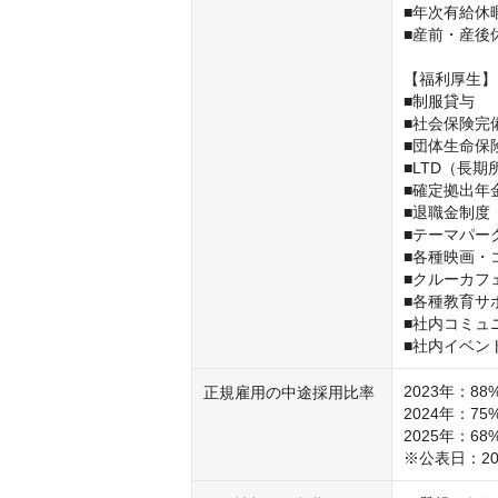
■年次有給休暇
■産前・産後
【福利厚生】

■制服貸与

■社会保険完
■団体生命保険
■LTD（長期
■確定拠出年金
■退職金制度

■テーマパー
■各種映画・
■クルーカフェ
■各種教育サポ
■社内コミュ
■社内イベン
2023年：88%
正規雇用の中途採用比率
2024年：75%
2025年：68%
※公表日：20