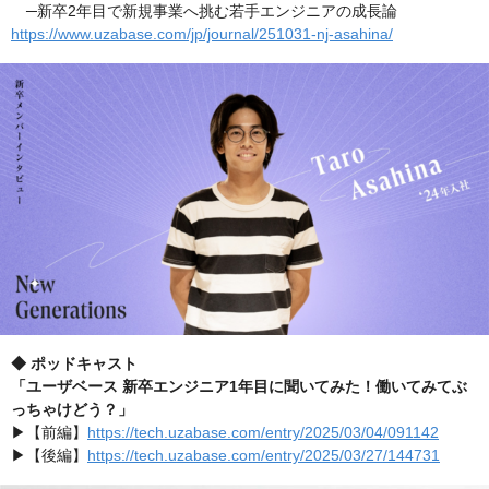
─新卒2年目で新規事業へ挑む若手エンジニアの成長論
https://www.uzabase.com/jp/journal/251031-nj-asahina/
◆ ポッドキャスト
「ユーザベース 新卒エンジニア1年目に聞いてみた！働いてみてぶ
っちゃけどう？」
▶︎【前編】
https://tech.uzabase.com/entry/2025/03/04/091142
▶︎【後編】
https://tech.uzabase.com/entry/2025/03/27/144731