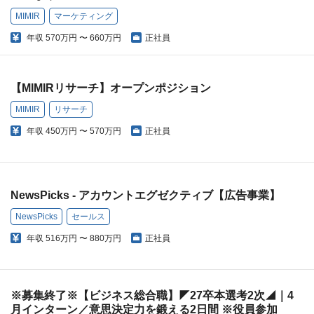
MIMIR
マーケティング
年収
570万円 〜 660万円
正社員
【MIMIRリサーチ】オープンポジション
MIMIR
リサーチ
年収
450万円 〜 570万円
正社員
NewsPicks - アカウントエグゼクティブ【広告事業】
NewsPicks
セールス
年収
516万円 〜 880万円
正社員
※募集終了※【ビジネス総合職】◤27卒本選考2次◢｜4
月インターン／意思決定力を鍛える2日間 ※役員参加