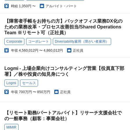
時給
1,350円 〜
アルバイト・パート
【障害者手帳をお持ちの方】バックオフィス業務DX化の
ための業務改革・プロセス改善担当/Shared Operations
Team ※リモート可（正社員）
Corporate
コーポレート
Diversability雇用（障がい者雇用）
年収
4,560,012円 〜 4,860,012円
正社員
Logmi - 上場企業向けコンサルティング営業【役員直下部
署】／株や投資の知見身につく
Logmi
セールス
年収
700万円 〜 850万円
正社員
【リモート勤務/パートアルバイト】リサーチ支援会社で
の一般事務（顧客：事業会社）
MIMIR