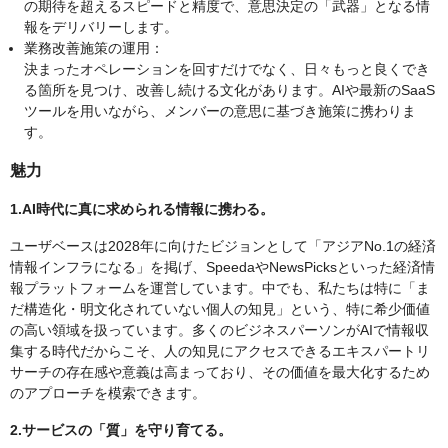
の期待を超えるスピードと精度で、意思決定の「武器」となる情
報をデリバリーします。
業務改善施策の運用：
決まったオペレーションを回すだけでなく、日々もっと良くでき
る箇所を見つけ、改善し続ける文化があります。AIや最新のSaaS
ツールを用いながら、メンバーの意思に基づき施策に携わりま
す。
魅力
1.AI時代に真に求められる情報に携わる。
ユーザベースは2028年に向けたビジョンとして「アジアNo.1の経済
情報インフラになる」を掲げ、SpeedaやNewsPicksといった経済情
報プラットフォームを運営しています。中でも、私たちは特に「ま
だ構造化・明文化されていない個人の知見」という、特に希少価値
の高い領域を扱っています。多くのビジネスパーソンがAIで情報収
集する時代だからこそ、人の知見にアクセスできるエキスパートリ
サーチの存在感や意義は高まっており、その価値を最大化するため
のアプローチを模索できます。
2.サービスの「質」を守り育てる。