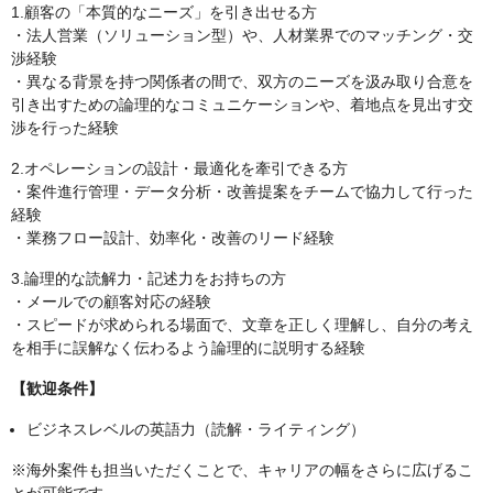
1.顧客の「本質的なニーズ」を引き出せる方
・法人営業（ソリューション型）や、人材業界でのマッチング・交
渉経験
・異なる背景を持つ関係者の間で、双方のニーズを汲み取り合意を
引き出すための論理的なコミュニケーションや、着地点を見出す交
渉を行った経験
2.オペレーションの設計・最適化を牽引できる方
・案件進行管理・データ分析・改善提案をチームで協力して行った
経験
・業務フロー設計、効率化・改善のリード経験
3.論理的な読解力・記述力をお持ちの方
・メールでの顧客対応の経験
・スピードが求められる場面で、文章を正しく理解し、自分の考え
を相手に誤解なく伝わるよう論理的に説明する経験
【歓迎条件】
ビジネスレベルの英語力（読解・ライティング）
※海外案件も担当いただくことで、キャリアの幅をさらに広げるこ