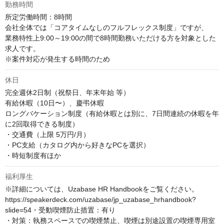
勤務時間
所定労働時間：8時間

会社全体では「コアタイムなしのフルフレックス制度」ですが、

業務特性上9:00～19:00の間で8時間勤務いただける方を対象とした
求人です。

※案件対応が発生する時間のため
休日
完全週休2日制（祝祭日、年末年始 等）

有給休暇（10日〜）、慶弔休暇

ロングバケーション制度（有給休暇とは別に、7日間連続の休暇を年
に2回取得できる制度）

・交通費（上限 5万円/月）

・PC支給（カタログ内から好きなPCを選択）

・時短制度有ほか
福利厚生
※詳細については、Uzabase HR Handbookをご覧ください。

https://speakerdeck.com/uzabase/jp_uzabase_hrhandbook?
slide=54・受動喫煙防止措置：有り

・対策：執務スペースでの喫煙禁止、喫煙は別途設置の喫煙専用室