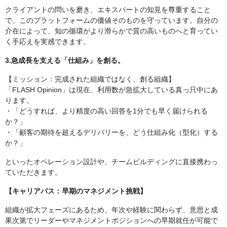
クライアントの問いを磨き、エキスパートの知見を尊重すること
で、このプラットフォームの価値そのものを守っています。自分の
介在によって、知の循環がより滑らかで質の高いものへと育ってい
く手応えを実感できます。
3.急成長を支える「仕組み」を創る。
【ミッション：完成された組織ではなく、創る組織】
「FLASH Opinion」は現在、利用数が急拡大している真っ只中にあ
ります。
・「どうすれば、より精度の高い回答を1分でも早く届けられる
か？」
・「顧客の期待を超えるデリバリーを、どう仕組み化（型化）する
か？」
といったオペレーション設計や、チームビルディングに直接携わっ
ていただきます。
【キャリアパス：早期のマネジメント挑戦】
組織が拡大フェーズにあるため、年次や経験に関わらず、意思と成
果次第でリーダーやマネジメントポジションへの早期就任が可能で