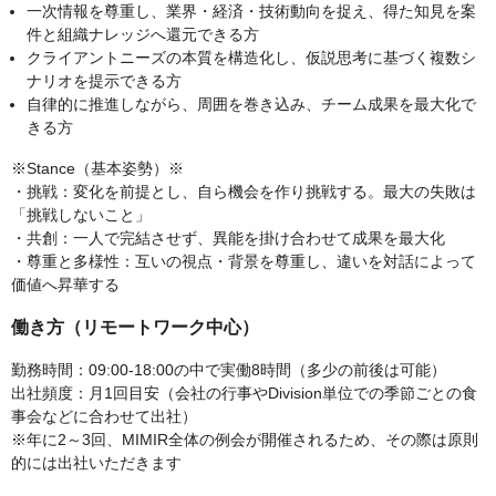
一次情報を尊重し、業界・経済・技術動向を捉え、得た知見を案
件と組織ナレッジへ還元できる方
クライアントニーズの本質を構造化し、仮説思考に基づく複数シ
ナリオを提示できる方
自律的に推進しながら、周囲を巻き込み、チーム成果を最大化で
きる方
※Stance（基本姿勢）※
・挑戦：変化を前提とし、自ら機会を作り挑戦する。最大の失敗は
「挑戦しないこと」
・共創：一人で完結させず、異能を掛け合わせて成果を最大化
・尊重と多様性：互いの視点・背景を尊重し、違いを対話によって
価値へ昇華する
働き方（リモートワーク中心）
勤務時間：09:00-18:00の中で実働8時間（多少の前後は可能）
出社頻度：月1回目安（会社の行事やDivision単位での季節ごとの食
事会などに合わせて出社）
※年に2～3回、MIMIR全体の例会が開催されるため、その際は原則
的には出社いただきます