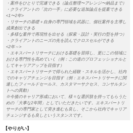
・案件をひとりで完遂できる（論点整理〜アレンジ〜納品まで）
・クライアントの「次の一手」に必要な追加論点を提案できる
<1〜2年>
・リサーチの基礎＋自身の専門領域を武器に、個社案件を主導し
成果創出できる
・多様な案件で再現性を出せる（探索・設計・実行の型を持つ）
・クライアントのニーズの先を読んでクロスセルができる
<2年～>
・エキスパートリサーチにおける基礎を習得し、更にこの領域に
おける専門性を高めていく（例：この道のプロフェッショナルと
してキャリアアップを目指す）
・エキスパートリサーチで得られた経験・スキルを活かし、社内
でのキャリアチェンジを目指す（例：エキスパートリサーチに関
連したフィールドセールス、カスタマーサクセス、コンサルタン
トへの異動）
※今後のキャリア形成において、様々な選択肢を持ってもらうた
めの「大事な2年間」としていただきたいです。エキスパートリ
サーチの専門家として突き進むも良し、そこから社内でキャリア
チェンジするも良しというスタンスです。
【やりがい】