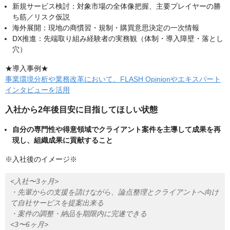
新規サービス検討：対象市場の全体像把握、主要プレイヤーの勝
ち筋／リスク仮説
海外展開：現地の商慣習・規制・購買意思決定の一次情報
DX推進：先端取り組み経験者の実務観（体制・導入障壁・落とし
穴）
★導入事例★
事業環境分析や業務改革において、FLASH Opinionやエキスパート
インタビューを活用
入社から2年後目安に目指してほしい状態
自分の専門性や得意領域でクライアント案件を主導して成果を再
現し、組織成果に貢献すること
※入社後のイメージ※
<入社〜3ヶ月>
・先輩からの支援を請けながら、論点整理とクライアントへ向け
て自社サービスを提案出来る
・案件の調整・納品を期限内に完遂できる
<3〜6ヶ月>