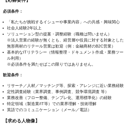
【応募要件】
必須条件：
「私たちが挑戦するイシューや事業内容」への共感・興味関心
社会人経験2年以上
ソリューション型の提案・調整経験（職種は問いません）
※法人営業の経験が無くとも、経営層や役員に対する対象とした
無形商材のリテール営業は歓迎（例：金融商材のB2C営業）
基本的なITリテラシー（情報整理・ドキュメント作成・業務ツー
ル利用）
※必須条件を満たせばこの限りではありません。
歓迎条件：
リサーチ／人材／マッチング等、探索・アレンジに近い業務経験
定性調査経験（業界調査、事例調査、競争環境調査 等）
業務改善（フロー整備、テンプレ化、運用標準化）の経験
特定領域（製造業/IT等）での業界理解・技術理解
英語でのコミュニケーション（メール／電話）
【求める人物像】