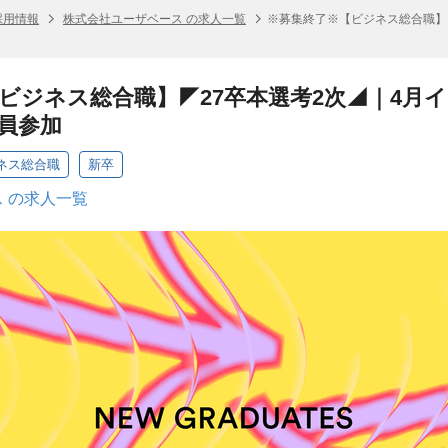
採用情報
株式会社ユーザベース の求人一覧
※募集終了※【ビジネス総合職】
ビジネス総合職】◤27卒本選考2次◢｜4月
役員参加
ビジネス総合職
新卒
 の求人一覧