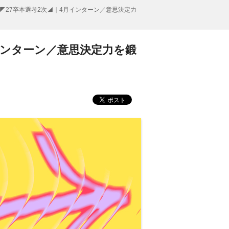
◤27卒本選考2次◢｜4月インターン／意思決定力
インターン／意思決定力を鍛