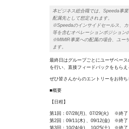
本ビジネス総合職では、Speeda事
配属先として想定されます。
※Speedaのインサイドセールス、
等を含むオペレーションポジション
※MIMIR事業への配属の場合、ユ
ます。
最終日はグループごとにユーザベース
を行い、直接フィードバックをもらえ
ぜひ皆さんからのエントリーをお待ち
■概要
【日程】
第1回：07/28(月)、07/29(火) ※終了
第2回：09/11(木) 、09/12(金) ※終了
第3回：10/24(金)、 10/25(土) ※終了