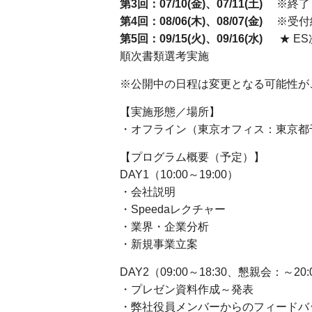
第3回：07/10(金)、07/11(土)
※終了
第4回：08/06(木)、08/07(金)
※受付
第5回：09/15(火)、09/16(水)
★ ES次
順次書類選考実施
※公開中の日程は変更となる可能性が
【実施形態／場所】
・オフライン（東京オフィス：東京都千
【プログラム概要（予定）】
DAY1（10:00～19:00）
・会社説明
・Speedaレクチャー
・業界・企業分析
・新規事業立案
DAY2（09:00～18:30、懇親会：～2
・プレゼン資料作成～発表
・弊社役員メンバーからのフィードバ