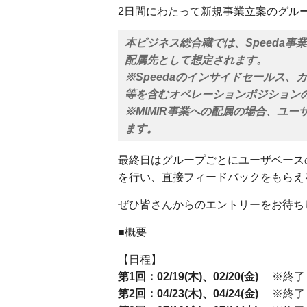
2日間にわたって新規事業立案のグル
本ビジネス総合職では、Speeda事
配属先として想定されます。
※Speedaのインサイドセールス、
等を含むオペレーションポジション
※MIMIR事業への配属の場合、ユ
ます。
最終日はグループごとにユーザベース
を行い、直接フィードバックをもらえ
ぜひ皆さんからのエントリーをお待ち
■概要
【日程】
第1回：02/19(木)、02/20(金)
※終了
第2回：04/23(木)、04/24(金)
※終了