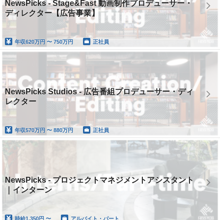
NewsPicks - Stage&Fast 動画制作プロデューサー・
ディレクター【広告事業】
年収
620万円 〜 750万円
正社員
NewsPicks Studios - 広告番組プロデューサー・ディ
レクター
年収
570万円 〜 880万円
正社員
NewsPicks - プロジェクトマネジメントアシスタント
｜インターン
時給
1,350円 〜
アルバイト・パート