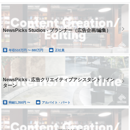
NewsPicks Studios - プランナー（広告企画/編集）
年収
510万円 〜 880万円
正社員
NewsPicks - 広告クリエイティブアシスタント｜イン
ターン
時給
1,350円 〜
アルバイト・パート