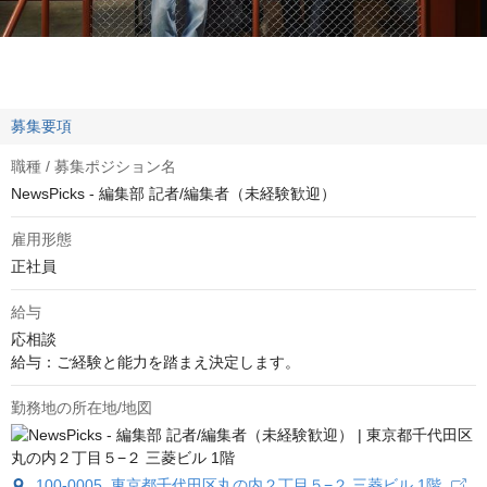
募集要項
職種 / 募集ポジション名
NewsPicks - 編集部 記者/編集者（未経験歓迎）
雇用形態
正社員
給与
応相談
給与：ご経験と能力を踏まえ決定します。
勤務地の所在地/地図
100-0005 東京都千代田区丸の内２丁目５−２ 三菱ビル 1階