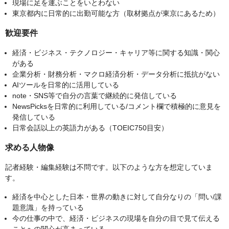
現場に足を運ぶことをいとわない
東京都内に日常的に出勤可能な方（取材拠点が東京にあるため）
歓迎要件
経済・ビジネス・テクノロジー・キャリア等に関する知識・関心
がある
企業分析・財務分析・マクロ経済分析・データ分析に抵抗がない
AIツールを日常的に活用している
note・SNS等で自分の言葉で継続的に発信している
NewsPicksを日常的に利用している/コメント欄で積極的に意見を
発信している
日常会話以上の英語力がある（TOEIC750目安）
求める人物像
記者経験・編集経験は不問です。以下のような方を想定していま
す。
経済を中心とした日本・世界の動きに対して自分なりの「問い/課
題意識」を持っている
今の仕事の中で、経済・ビジネスの現場を自分の目で見て伝える
ことへの関心が高まっている