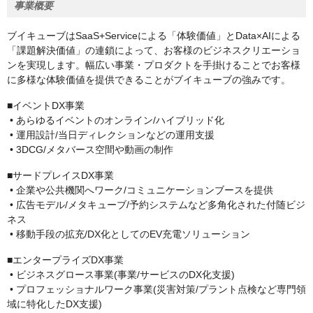
事業概要
ブイキューブはSaaS+Serviceによる「体験価値」とData×AIによる
「課題解決価値」の連鎖によって、お客様のビジネスクリエーショ
ンを実現します。幅広い事業・プロダクトを手掛けることでお客様
に多様な体験価値を提供できることがブイキューブの強みです。
■イベントDX事業
• あらゆるイベントのオンライン/ハイブリッド化
• 運用設計/当日ディレクションなどの運用支援
• 3DCG/メタバース空間や動画の制作
■サードプレイスDX事業
• 企業や公共機関へワーク/コミュニケーションブースを提供
• 広告モデル/メタキューブ/予約システムなど多角化された付随ビジ
ネス
• 移動手段の拡充/DX化としてのEV充電ソリューション
■エンタープライズDX事業
• ビジネスグロース事業(事業/サービスのDX化支援)
• プロフェッショナルワーク事業(災害対策/プラント点検など専門領
域に特化したDX支援)