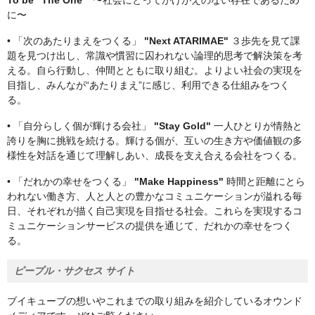
To be "The One"
〜社会にとってかけがえのない存在であるため
に〜
• 「次のあたりまえをつくる」
"Next ATARIMAE"
３歩先を見て課
題を見つけ出し、常識や慣習に囚われない論理的思考で解決策を考
える。自ら行動し、仲間とともに取り組む。よりよい社会の実現を
目指し、みんなが“あたりまえ”に感じ、利用できる仕組みをつく
る。
• 「自分らしく個が輝ける会社」
"Stay Gold"
一人ひとりが情熱と
誇りを胸に挑戦を続ける。輝ける個が、互いの生き方や価値観の多
様性を対話を通じて理解しあい、成長を支え合える会社をつくる。
• 「だれかの幸せをつくる」
"Make Happiness"
時間と距離にとら
われない働き方、人と人との豊かなコミュニケーションが溢れる毎
日、それぞれが描く自己実現を目指せる社会。これらを実現するコ
ミュニケーションサービスの提供を通じて、だれかの幸せをつく
る。
ピープル・サクセス サイト
ブイキューブの想いやこれまでの取り組みを紹介しているオウンド