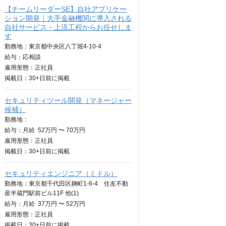
【チームリーダーSE】自社アプリケー
ション開発｜大手金融機関に導入される
自社サービス・上流工程からお任せしま
す
勤務地：東京都中央区八丁堀4-10-4
給与：
応相談
雇用形態：正社員
掲載日：
30+日
前に掲載
セキュリティツール開発（マネージャー
候補）
勤務地：
給与：
月給
52万円 〜 70万円
雇用形態：正社員
掲載日：
30+日
前に掲載
セキュリティエンジニア（ミドル）
勤務地：東京都千代田区麹町1-6-4 住友不動
産半蔵門駅前ビル11F 他(1)
給与：
月給
37万円 〜 52万円
雇用形態：正社員
掲載日：
30+日
前に掲載