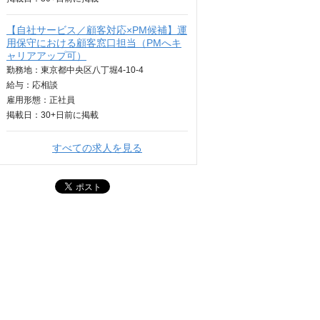
【自社サービス／顧客対応×PM候補】運
用保守における顧客窓口担当（PMへキ
ャリアアップ可）
勤務地：東京都中央区八丁堀4-10-4
給与：
応相談
雇用形態：正社員
掲載日：
30+日
前に掲載
すべての求人を見る