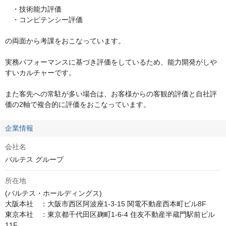
　・技術能力評価

　・コンピテンシー評価

の両面から考課をおこなっています。

実務パフォーマンスに基づき評価をしているため、能力開発がしや
すいカルチャーです。

また客先への常駐が多い場合は、お客様からの客観的評価と自社評
価の2軸で複合的に評価をおこなっています。
企業情報
会社名
バルテス グループ
所在地
(バルテス・ホールディングス)

大阪本社　：大阪市西区阿波座1-3-15 関電不動産西本町ビル8F

東京本社　：東京都千代田区麹町1-6-4 住友不動産半蔵門駅前ビル
11F
