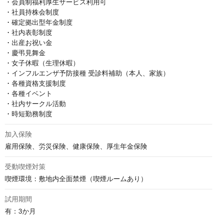
・会員制福利厚生サービス利用可

・社員持株会制度

・確定拠出型年金制度

・社内表彰制度

・出産お祝い金

・慶弔見舞金

・女子休暇（生理休暇）

・インフルエンザ予防接種 受診料補助（本人、家族）

・各種資格支援制度

・各種イベント

・社内サークル活動

・時短勤務制度
加入保険
雇用保険、労災保険、健康保険、厚生年金保険
受動喫煙対策
喫煙環境：敷地内全面禁煙（喫煙ルームあり）
試用期間
有：3か月