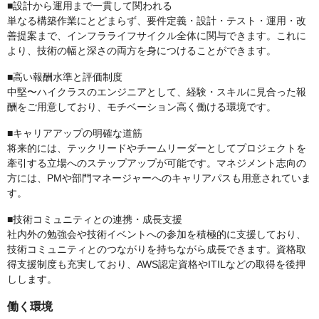
■設計から運用まで一貫して関われる
単なる構築作業にとどまらず、要件定義・設計・テスト・運用・改
善提案まで、インフラライフサイクル全体に関与できます。これに
より、技術の幅と深さの両方を身につけることができます。
■高い報酬水準と評価制度
中堅〜ハイクラスのエンジニアとして、経験・スキルに見合った報
酬をご用意しており、モチベーション高く働ける環境です。
■キャリアアップの明確な道筋
将来的には、テックリードやチームリーダーとしてプロジェクトを
牽引する立場へのステップアップが可能です。マネジメント志向の
方には、PMや部門マネージャーへのキャリアパスも用意されていま
す。
■技術コミュニティとの連携・成長支援
社内外の勉強会や技術イベントへの参加を積極的に支援しており、
技術コミュニティとのつながりを持ちながら成長できます。資格取
得支援制度も充実しており、AWS認定資格やITILなどの取得を後押
しします。
働く環境