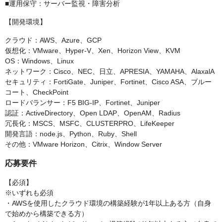
■運用保守：サーバー監視・障害分析
【開発環境】
クラウド：AWS、Azure、GCP
仮想化：VMware、Hyper-V、Xen、Horizon View、KVM
OS：Windows、Linux
ネットワーク：Cisco、NEC、日立、APRESIA、YAMAHA、AlaxalA
セキュリティ：FortiGate、Juniper、Fortinet、Cisco ASA、ブルー
コート、CheckPoint
ロードバランサー：F5 BIG-IP、Fortinet、Juniper
認証：ActiveDirectory、Open LDAP、OpenAM、Radius
冗長化：MSCS、MSFC、CLUSTERPRO、LifeKeeper
開発言語：node.js、Python、Ruby、Shell
その他：VMware Horizon、Citrix、Window Server
応募要件
【必須】
※いずれも必須
・AWSを使用したクラウド環境の構築経験が1年以上ある方（自身
で始めから構築できる方）