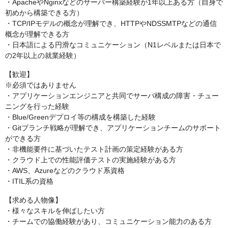
・ApacheやNginxなどのサーバー構築経験が1年以上ある方（自身で
初めから構築できる方）
・TCP/IPモデルの概念が理解でき、HTTPやNDSSMTPなどの通信
概念が理解できる方
・日本語による円滑なコミュニケーション（N1レベルまたは日本で
の2年以上の就業経験）
【歓迎】
※必須ではありません
・アプリケーションエンジニアと共同でサーバ構成の障害・チュー
ニングを行った経験
・Blue/Greenデプロイ等の構成を構築した経験
・Gitブランチ戦略が理解でき、アプリケーションチームのサポート
ができる方
・非機能要件に基づいたテスト計画の策定経験がある方
・クラウド上での性能評価テストの実施経験がある方
・AWS、Azureなどのクラウド系資格
・ITIL系の資格
【求める人物像】
・様々なスキルを伸ばしたい方
・チームでの協働経験があり、コミュニケーション能力のある方