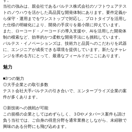
す。
当社の強みは、親会社であるバルテス株式会社のソフトウェアテス
トのノウハウを活かした高品質な開発体制にあります。要件定義か
ら保守・運用までをワンストップで対応し、プロトタイプを活用し
た仕様の明確化により、開発の手戻りを最小限に抑えています。
また、ローコード・ノーコードの導入支援や、AIを活用した開発体
制の模索など、効率的かつ柔軟な開発手法にも挑戦しています。
バルテス・イノベーションズは、技術力と品質へのこだわりを武器
に、エンジニアが成長できる環境を提供しています。新たなチャレ
ンジを求める方にとって、最適なフィールドがここにあります。
魅力
■3つの魅力
◎大手企業との取引多数
テスト会社大手バルテスの引き合いで、エンタープライズ企業の案
件が多くあります。
◎新技術への挑戦が可能
この規模の企業としてはめずらしく、３Dやメタバース案件も請け
負う当社では、ご自身の得意分野を通常業務としながら、未経験で
興味のある分野にも飛び込めます。