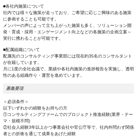
■各社内施策について
社内では様々な施策が走っており、ご希望に応じご興味のある施策
に参画することも可能です。
メンバーの声によって立ち上がった施策も多く、ソリューション開
発・育成・採用・エンゲージメント向上などの各施策の企画立案～
実行に携わることが可能です。
■配属組織について
配属先のコンサルティング事業部には現在約35名のコンサルタント
が在籍しています。
月に1度の全社会議で、業績や各社内施策の進捗報告を実施し、透明
性のある組織作り・運営を進めています。
募集要項
＜必須条件＞
以下いずれかの経験をお持ちの方
①コンサルティングファームでのプロジェクト推進経験(業界・テー
マ・規模不問)
②社会人経験3年以上かつ事業会社や官公庁等で、社内外問わず関係
者との折衝を通じて成果をあげた経験