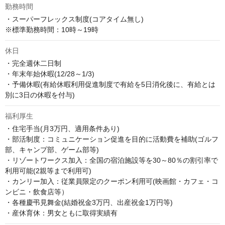
勤務時間
・スーパーフレックス制度(コアタイム無し)

※標準勤務時間：10時～19時
休日
・完全週休二日制

・年末年始休暇(12/28～1/3)

・予備休暇(有給休暇利用促進制度で有給を5日消化後に、有給とは
別に3日の休暇を付与)
福利厚生
・住宅手当(月3万円、適用条件あり)

・部活制度：コミュニケーション促進を目的に活動費を補助(ゴルフ
部、キャンプ部、ゲーム部等)

・リゾートワークス加入：全国の宿泊施設等を30～80％の割引率で
利用可能(2親等まで利用可)

・カンリー加入：従業員限定のクーポン利用可(映画館・カフェ・コ
ンビニ・飲食店等）

・各種慶弔見舞金(結婚祝金3万円、出産祝金1万円等)

・産休育休：男女ともに取得実績有