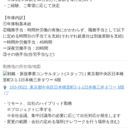
・ご経験、ご希望に応じて決定

【年俸内訳】

①年俸制基本給

②職務手当：時間外労働の有無にかかわらず、職務手当として以下
に定める時間分の手当てを支給(それぞれ超過分は別途差額を支給)

ー時間外労働手当：45時間

ー深夜労働手当：20時間

③その他手当(住宅手当など)
勤務地の所在地/地図
103-0022 東京都中央区日本橋室町2-1-1日本橋三井タワー 6階
・リモート、出社のハイブリッド勤務

　※プロジェクトに準ずる

　※全社会議、集中討議等の必要に応じて出社対応が発生します

・変更の範囲：会社の定める場所(テレワークを行う場所を含む)