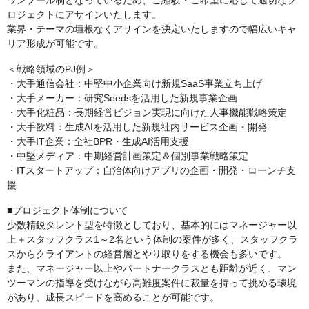
ワンプール制となっているため、ご経験・ご希望に応じて適切なプ
ロジェクトにアサインいたします。
業界・テーマの垣根なくアサインを決定いたしますので幅広いキャ
リア形成が可能です。
＜戦略領域のPJ例＞
・大手通信会社：中堅中小企業向け新規SaaS事業立ち上げ
・大手メーカー：研究Seedsを活用した新規事業企画
・大手化粧品：長期経営ビジョン実現に向けた人事機能戦略策定
・大手飲料：生成AIを活用した新規社内サービス企画・開発
・大手IT企業：全社BPR・生成AI活用支援
・中堅メディア：中期経営計画策定＆個別事業戦略策定
・ITスタートアップ：自治体向けアプリの企画・開発・ローンチ支
援
■プロジェクト体制について
少数精鋭タレント型を特徴としており、基本的にはマネージャー以
上＋スタッフクラス1～2名という体制の案件が多く、スタッフクラ
スからクライアントの経営層とやり取りをする機会も多いです。
また、マネージャー以上やパートナークラスとも距離が近く、マン
ツーマンの指導を受けながら高難度案件に裁量を持って挑める環境
があり、成長スピードを高めることが可能です。