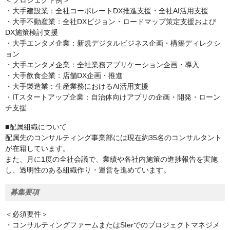
＜プロジェクト例＞
・大手建設業：全社コーポレートDX推進支援・全社AI活用支援
・大手不動産業：全社DXビジョン・ロードマップ策定支援および
DX施策検討支援
・大手エンタメ企業：新規デジタルビジネス企画・構築ディレクシ
ョン
・大手エンタメ企業：全社業務アプリケーション企画・導入
・大手飲食企業：店舗DX企画・推進
・大手製造業：生産業務におけるAI活用支援
・ITスタートアップ企業：自治体向けアプリの企画・開発・ローン
チ支援
■配属組織について
配属先のコンサルティング事業部には現在約35名のコンサルタント
が在籍しています。
また、月に1度の全社会議で、業績や各社内施策の進捗報告を実施
し、透明性のある組織作り・運営を進めています。
募集要項
＜必須要件＞
・コンサルティングファームまたはSIerでのプロジェクトマネジメ