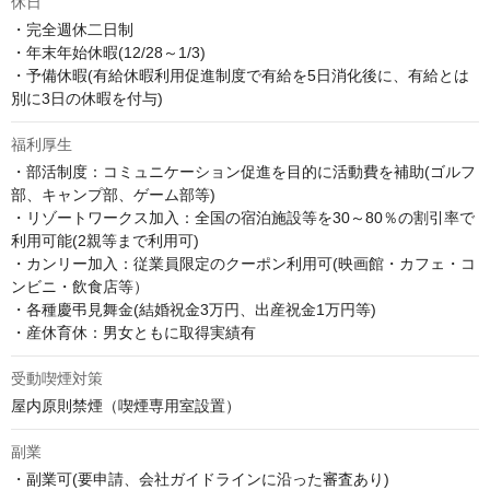
休日
・完全週休二日制

・年末年始休暇(12/28～1/3)

・予備休暇(有給休暇利用促進制度で有給を5日消化後に、有給とは
別に3日の休暇を付与)
福利厚生
・部活制度：コミュニケーション促進を目的に活動費を補助(ゴルフ
部、キャンプ部、ゲーム部等)

・リゾートワークス加入：全国の宿泊施設等を30～80％の割引率で
利用可能(2親等まで利用可)

・カンリー加入：従業員限定のクーポン利用可(映画館・カフェ・コ
ンビニ・飲食店等）

・各種慶弔見舞金(結婚祝金3万円、出産祝金1万円等)

・産休育休：男女ともに取得実績有
受動喫煙対策
屋内原則禁煙（喫煙専用室設置）
副業
・副業可(要申請、会社ガイドラインに沿った審査あり)