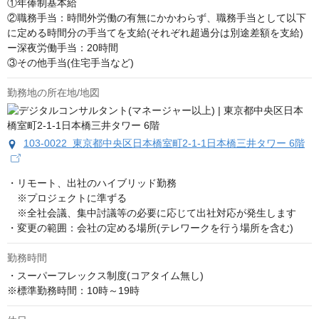
①年俸制基本給

②職務手当：時間外労働の有無にかかわらず、職務手当として以下
に定める時間分の手当てを支給(それぞれ超過分は別途差額を支給)

ー深夜労働手当：20時間

③その他手当(住宅手当など)
勤務地の所在地/地図
103-0022 東京都中央区日本橋室町2-1-1日本橋三井タワー 6階
・リモート、出社のハイブリッド勤務

　※プロジェクトに準ずる

　※全社会議、集中討議等の必要に応じて出社対応が発生します

・変更の範囲：会社の定める場所(テレワークを行う場所を含む)
勤務時間
・スーパーフレックス制度(コアタイム無し)

※標準勤務時間：10時～19時