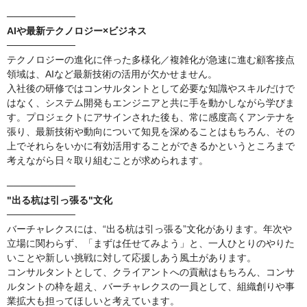
──────────
AIや最新テクノロジー×ビジネス
──────────
テクノロジーの進化に伴った多様化／複雑化が急速に進む顧客接点
領域は、AIなど最新技術の活用が欠かせません。
入社後の研修ではコンサルタントとして必要な知識やスキルだけで
はなく、システム開発もエンジニアと共に手を動かしながら学びま
す。プロジェクトにアサインされた後も、常に感度高くアンテナを
張り、最新技術や動向について知見を深めることはもちろん、その
上でそれらをいかに有効活用することができるかというところまで
考えながら日々取り組むことが求められます。
──────────
"出る杭は引っ張る"文化
──────────
バーチャレクスには、“出る杭は引っ張る”文化があります。年次や
立場に関わらず、「まずは任せてみよう」と、一人ひとりのやりた
いことや新しい挑戦に対して応援しあう風土があります。
コンサルタントとして、クライアントへの貢献はもちろん、コンサ
ルタントの枠を超え、バーチャレクスの一員として、組織創りや事
業拡大も担ってほしいと考えています。