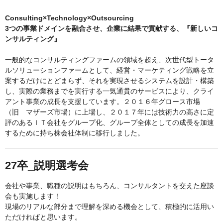
Consulting×Technology×Outsourcing
3つの事業ドメインを融合させ、企業に結果で貢献する、『新しいコ
ンサルティング』
一般的なコンサルティングファームの領域を超え、次世代型トータ
ルソリューションファームとして、経営・マーケティング戦略を立
案するだけにとどまらず、それを実現させるシステムを設計・構築
し、実際の業務までを実行する一気通貫のサービスにより、クライ
アント事業の成長を支援しています。２０１６年グロース市場
（旧 マザーズ市場）に上場し、２０１７年には技術力の高さに定
評のあるＩＴ会社をグループ化、グループ全体としての成長を加速
するために持ち株会社体制に移行しました。
27卒_説明選考会
会社や事業、職種の説明はもちろん、コンサルタントを交えた座談
会も実施します！
現場のリアルな部分まで理解を深める機会として、積極的に活用い
ただければと思います。