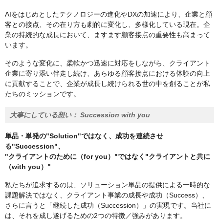
AIをはじめとしたテクノロジーの進化やDXの加速により、企業と顧
客との接点、その在り方も劇的に変化し、多様化している現在。企
業の持続的な成長において、ますます顧客接点の重要性も高まって
います。
そのような変化に、柔軟かつ迅速に対応をしながら、クライアント
企業に寄り添い伴走し続け、あらゆる顧客接点における体験の向上
に貢献することで、企業が成長し続けられる世の中を創ることが私
たちのミッションです。
大事にしている想い：
Succession with you
単品・単発の"Solution"ではなく、成功を連続させ
る"Succession"、
"クライアントのために（for you）"ではなく"クライアントと共に
（with you）"
私たちが追求するのは、ソリューション単品の提供による一時的な
課題解決ではなく、クライアント事業の成長や成功（Success）、
さらに言うと「継続した成功（Succession）」の実現です。当社に
は、それを成し遂げるための2つの特徴／強みがあります。