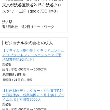
渋谷駅

週3日出社、週2日リモートワーク
ビジョナル株式会社 の求人
【プライム上場企業】クラウドエンジニ
ア/ITプラットフォームエンジニア【平
均残業時間20h以下】
勤務地：
給与：
年収
600万円 〜 1000万円
雇用形態：正社員
掲載日：
21日
前に掲載
【動画制作ディレクター・社長直下PJ】
土日祝休み｜残業時間20h/月未満｜プラ
イム上場｜社員数3000人
勤務地：
給与：
年収
600万円 〜 1000万円