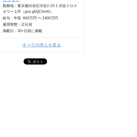
勤務地：東京都渋谷区渋谷2-15-1 渋谷クロス
タワー 12F（goo.gl/QCHr40）
給与：
年収
800万円 〜 1400万円
雇用形態：正社員
掲載日：
30+日
前に掲載
すべての求人を見る