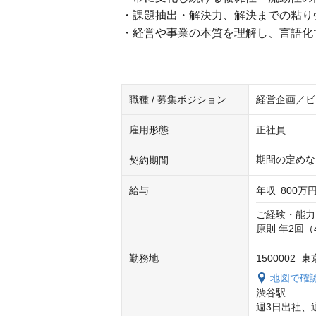
・課題抽出・解決力、解決までの粘り
・経営や事業の本質を理解し、言語化
職種 / 募集ポジション
経営企画／ビ
雇用形態
正社員
期間の定めな
契約期間
給与
年収
800万円
ご経験・能力
原則 年2回
勤務地
1500002 
地図で確
渋谷駅

週3日出社、