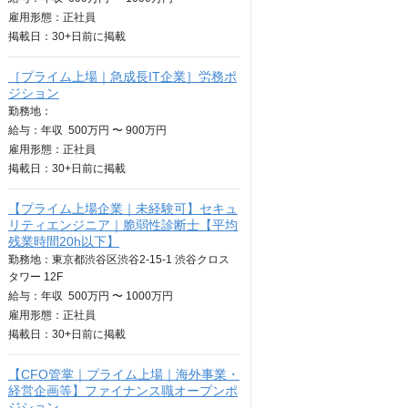
雇用形態：正社員
掲載日：
30+日
前に掲載
［プライム上場｜急成長IT企業］労務ポ
ジション
勤務地：
給与：
年収
500万円 〜 900万円
雇用形態：正社員
掲載日：
30+日
前に掲載
【プライム上場企業｜未経験可】セキュ
リティエンジニア｜脆弱性診断士【平均
残業時間20h以下】
勤務地：東京都渋谷区渋谷2-15-1 渋谷クロス
タワー 12F
給与：
年収
500万円 〜 1000万円
雇用形態：正社員
掲載日：
30+日
前に掲載
【CFO管掌｜プライム上場｜海外事業・
経営企画等】ファイナンス職オープンポ
ジション