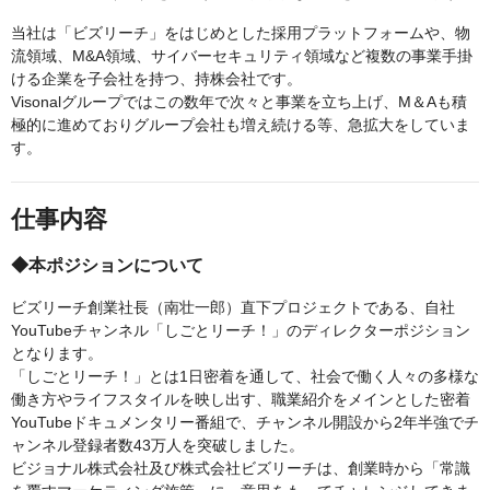
当社は「ビズリーチ」をはじめとした採用プラットフォームや、物
流領域、M&A領域、サイバーセキュリティ領域など複数の事業手掛
ける企業を子会社を持つ、持株会社です。
Visonalグループではこの数年で次々と事業を立ち上げ、M＆Aも積
極的に進めておりグループ会社も増え続ける等、急拡大をしていま
す。
仕事内容
◆本ポジションについて
ビズリーチ創業社長（南壮一郎）直下プロジェクトである、自社
YouTubeチャンネル「しごとリーチ！」のディレクターポジション
となります。
「しごとリーチ！」とは1日密着を通して、社会で働く人々の多様な
働き方やライフスタイルを映し出す、職業紹介をメインとした密着
YouTubeドキュメンタリー番組で、チャンネル開設から2年半強でチ
ャンネル登録者数43万人を突破しました。
ビジョナル株式会社及び株式会社ビズリーチは、創業時から「常識