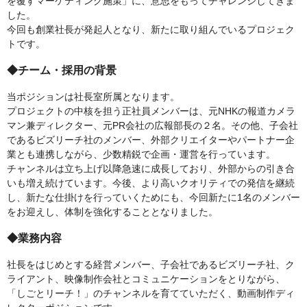
を覆すマーケティング施策」に、意思をもってチャレンジしてきま
した。
今回も創業社長が発起人となり、新たに取り組んでいるプロジェク
トです。
◆チーム・採用の背景
当ポジションは社長室所属となります。
プロジェクトの中核を担う正社員メンバーは、元NHKの報道カメラ
マン兼ディレクター、元PR会社の広報部長の２名。その他、子会社
であるビズリーチ社のメンバー、外部クリエイターやパートナー企
業とも連携しながら、少数精鋭で企画・運営を行っています。
チャンネルは立ち上げ以降急速に成長しており、外部からの引き合
いも増え続けています。今後、より高いクオリティでの発信を継続
し、新たな仕掛けを行っていくためにも、今回新たに1名のメンバー
をお迎えし、体制を強化することとなりました。
◆業務内容
社長をはじめとする経営メンバー、子会社であるビズリーチ社、ク
ライアント、映像制作会社とコミュニケーションをとりながら、
「しごとリーチ！」のチャンネルを育てていただく、動画制作ディ