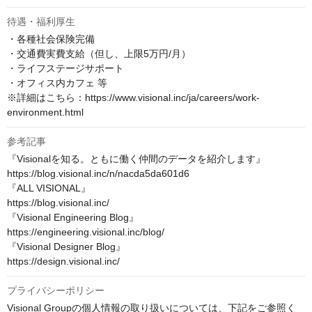
待遇・福利厚生
・各種社会保険完備

・交通費実費支給（但し、上限5万円/月）

・ライフステージサポート

・オフィス内カフェ 等

※詳細はこちら：https://www.visional.inc/ja/careers/work-
environment.html
参考記事
『Visionalを知る。ともに働く仲間のデータを紹介します』

https://blog.visional.inc/n/nacda5da601d6

『ALL VISIONAL』

https://blog.visional.inc/

『Visional Engineering Blog』

https://engineering.visional.inc/blog/

『Visional Designer Blog』

https://design.visional.inc/
プライバシーポリシー
Visional Groupの個人情報の取り扱いについては、下記をご参照く