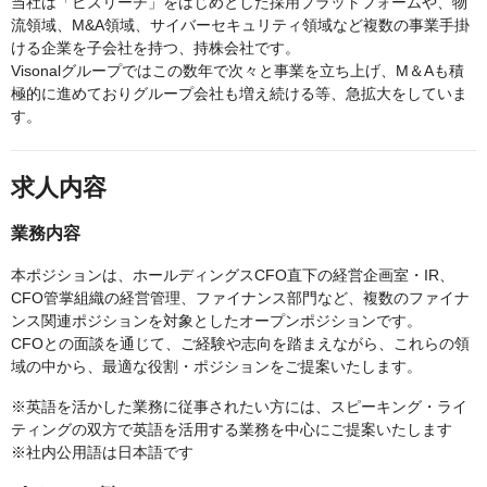
当社は「ビズリーチ」をはじめとした採用プラットフォームや、物
流領域、M&A領域、サイバーセキュリティ領域など複数の事業手掛
ける企業を子会社を持つ、持株会社です。
Visonalグループではこの数年で次々と事業を立ち上げ、M＆Aも積
極的に進めておりグループ会社も増え続ける等、急拡大をしていま
す。
求人内容
業務内容
本ポジションは、ホールディングスCFO直下の経営企画室・IR、
CFO管掌組織の経営管理、ファイナンス部門など、複数のファイナ
ンス関連ポジションを対象としたオープンポジションです。
CFOとの面談を通じて、ご経験や志向を踏まえながら、これらの領
域の中から、最適な役割・ポジションをご提案いたします。
※英語を活かした業務に従事されたい方には、スピーキング・ライ
ティングの双方で英語を活用する業務を中心にご提案いたします
※社内公用語は日本語です