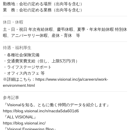
勤務地：会社の定める場所（出向等を含む）

業　務：会社の定める業務（出向等を含む）
休日・休暇
土・日・祝日 年次有給休暇、慶弔休暇、夏季・年末年始休暇 特別休
暇、アニバーサリー休暇、産休・育休　等
待遇・福利厚生
・各種社会保険完備

・交通費実費支給（但し、上限5万円/月）

・ライフステージサポート

・オフィス内カフェ 等

※詳細はこちら：https://www.visional.inc/ja/careers/work-
environment.html
参考記事
『Visionalを知る。ともに働く仲間のデータを紹介します』

https://blog.visional.inc/n/nacda5da601d6

『ALL VISIONAL』

https://blog.visional.inc/

『Visional Engineering Blog』
