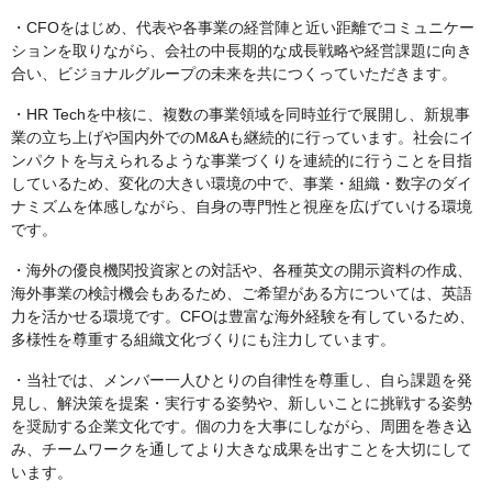
・CFOをはじめ、代表や各事業の経営陣と近い距離でコミュニケー
ションを取りながら、会社の中長期的な成長戦略や経営課題に向き
合い、ビジョナルグループの未来を共につくっていただきます。
・HR Techを中核に、複数の事業領域を同時並行で展開し、新規事
業の立ち上げや国内外でのM&Aも継続的に行っています。社会にイ
ンパクトを与えられるような事業づくりを連続的に行うことを目指
しているため、変化の大きい環境の中で、事業・組織・数字のダイ
ナミズムを体感しながら、自身の専門性と視座を広げていける環境
です。
・海外の優良機関投資家との対話や、各種英文の開示資料の作成、
海外事業の検討機会もあるため、ご希望がある方については、英語
力を活かせる環境です。CFOは豊富な海外経験を有しているため、
多様性を尊重する組織文化づくりにも注力しています。
・当社では、メンバー一人ひとりの自律性を尊重し、自ら課題を発
見し、解決策を提案・実行する姿勢や、新しいことに挑戦する姿勢
を奨励する企業文化です。個の力を大事にしながら、周囲を巻き込
み、チームワークを通してより大きな成果を出すことを大切にして
います。