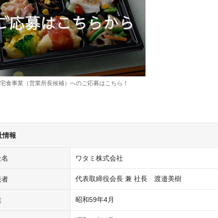
宅食事業（営業所長候補）へのご応募はこちら！
社情報
社名
ワタミ株式会社
代表取締役会長 兼 社長　渡邉美樹
表者
昭和59年4月
業