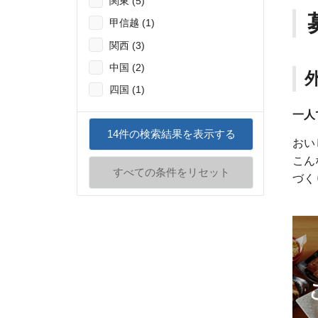
関東 (5)
甲信越 (1)
関西 (3)
中国 (2)
四国 (1)
一人
14
件の検索結果を表示する
おい
こん
すべての条件をリセット
づく