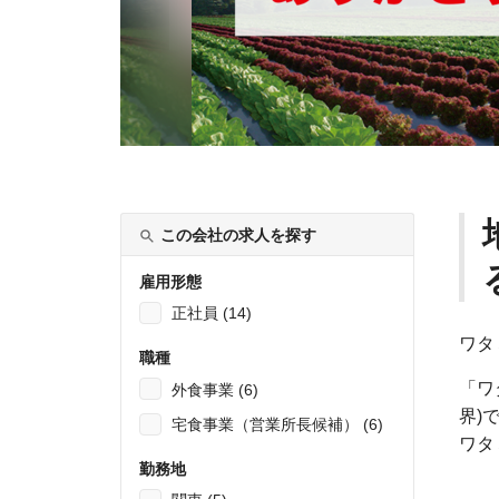
この会社の求人を探す
雇用形態
正社員 (14)
ワタ
職種
「ワ
外食事業 (6)
界)
宅食事業（営業所長候補） (6)
ワタ
勤務地