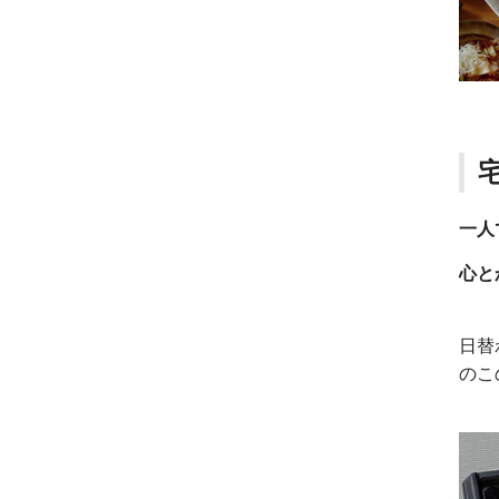
一人
心と
日替
のこ