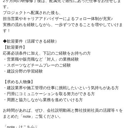
2ヶ月間の研修修了後は、配属先で適性にあった仕事をお任せしま
す。
プロジェクトへ配属された後も、
担当営業やキャリアアドバイザーによるフォロー体制が充実♪
実務の流れを経験しながら、一歩ずつできることを増やしていけま
す！
◆歓迎要件（活躍できる経験）
【歓迎要件】
応募必須条件に加え、下記のご経験をお持ちの方
・営業職や販売職など「対人」の業務経験
・スポーツなどチームプレーのご経験
・建設分野の学習経験
【求める人物像】
・建設業界や施工管理の仕事に挑戦したいという気持ちがある方
・円滑にコミュニケーションを取る努力ができる方
・周囲と協力しながら業務を進めていける方
お時間があれば、ぜひ、会社説明動画と弊社技術社員の活躍等々を
まとめた「note」ご覧ください。
「note」はこちら☟