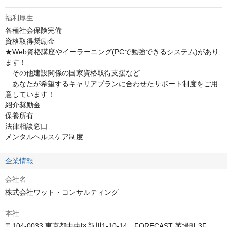
福利厚生
各種社会保険完備

資格取得奨励金

★Web資格講座やイーラーニング(PCで勉強できるシステム)があり
ます！

　その他建設関係の国家資格取得支援など

　あなたが希望するキャリアプランに合わせたサポート制度をご用
意しています！

紹介奨励金

保養所有

法律相談窓口

メンタルヘルスケア制度
企業情報
会社名
株式会社ワット・コンサルティング
本社
〒104-0033 東京都中央区新川1-10-14　FORECAST 茅場町 3F