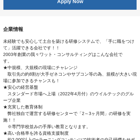
Apply Now
企業情報
未経験でも安心して土台を築ける研修システムで、「手に職をつけ
て」活躍できる会社です！！
2003年創業の我々ワット・コンサルティングはこんな会社で
す。
★中規模、大規模の現場にチャレンジ
取引先の約8割が大手ゼネコンやサブコン等の為、規模が大きい現
場に参加できるチャンスも！
★安心の経営基盤
スタンダード市場へ上場（2022年4月付）のウイルテックのグル
ープ企業
★充実した教育体制
弊社独自で運営する研修センターで「2～3ヶ月間」の研修を実
施！！
※専門学校並みの手厚い教育となります。
★高い合格率を誇る資格支援制度
約2,000以上のeラーニングコンテンツで技術者の自己研鑽をサポ