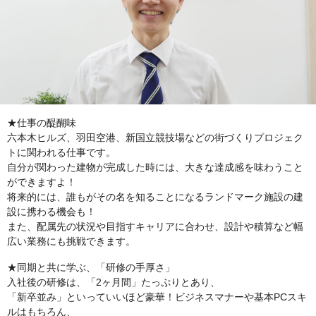
★仕事の醍醐味
六本木ヒルズ、羽田空港、新国立競技場などの街づくりプロジェク
トに関われる仕事です。
自分が関わった建物が完成した時には、大きな達成感を味わうこと
ができますよ！
将来的には、誰もがその名を知ることになるランドマーク施設の建
設に携わる機会も！
また、配属先の状況や目指すキャリアに合わせ、設計や積算など幅
広い業務にも挑戦できます。
★同期と共に学ぶ、「研修の手厚さ」
入社後の研修は、「2ヶ月間」たっぷりとあり、
「新卒並み」といっていいほど豪華！ビジネスマナーや基本PCスキ
ルはもちろん、