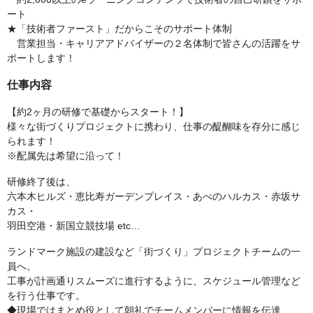
ート
★「技術者ファースト」だからこそのサポート体制
営業担当・キャリアアドバイザーの２名体制で皆さんの活躍をサ
ポートします！
仕事内容
【約2ヶ月の研修で基礎からスタート！】
様々な街づくりプロジェクトに携わり、仕事の醍醐味を存分に感じ
られます！
※配属先は希望に沿って！
研修終了後は、
六本木ヒルズ・恵比寿ガーデンプレイス・あべのハルカス・赤坂サ
カス・
羽田空港・新国立競技場 etc…
ランドマーク施設の建設など「街づくり」プロジェクトチームの一
員へ。
工事が計画通りスムーズに進行するように、スケジュール管理など
を行う仕事です。
◆現場ではまとめ役として朝礼でチームメンバーに情報を伝達