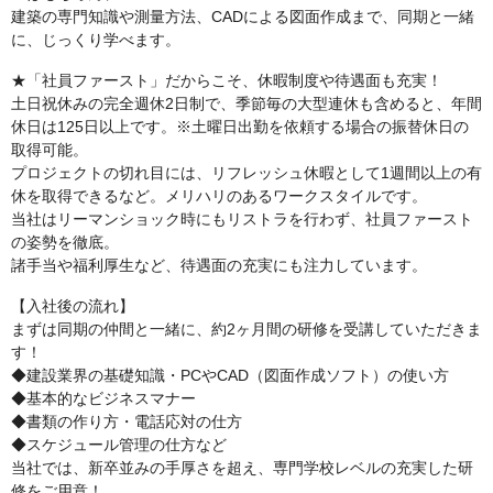
建築の専門知識や測量方法、CADによる図面作成まで、同期と一緒
に、じっくり学べます。
★「社員ファースト」だからこそ、休暇制度や待遇面も充実！
土日祝休みの完全週休2日制で、季節毎の大型連休も含めると、年間
休日は125日以上です。※土曜日出勤を依頼する場合の振替休日の
取得可能。
プロジェクトの切れ目には、リフレッシュ休暇として1週間以上の有
休を取得できるなど。メリハリのあるワークスタイルです。
当社はリーマンショック時にもリストラを行わず、社員ファースト
の姿勢を徹底。
諸手当や福利厚生など、待遇面の充実にも注力しています。
【入社後の流れ】
まずは同期の仲間と一緒に、約2ヶ月間の研修を受講していただきま
す！
◆建設業界の基礎知識・PCやCAD（図面作成ソフト）の使い方
◆基本的なビジネスマナー
◆書類の作り方・電話応対の仕方
◆スケジュール管理の仕方など
当社では、新卒並みの手厚さを超え、専門学校レベルの充実した研
修をご用意！