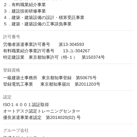
２．有料職業紹介事業

３．建設技術研修事業

４．建築・建築設備の設計・積算受託事業

５．建築・建築設備の工事請負事業
許可番号
労働者派遣事業許可番号　　派13-304593

有料職業紹介事業許可番号　　13‐ユ-304267

特定建設業　東京都知事許可（特-１）　第150374号
登録資格
一級建築士事務所　東京都知事登録　第50675号

登録電気工事業      東京都知事届出　第2011203号
認定
ISO１４００１認証取得

オートデスク認定トレーニングセンター

優良派遣事業者認定　第2014020(02) 号
グループ会社