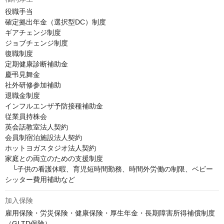
役職⼿当

確定拠出年⾦（選択型DC）制度

ギアチェンジ制度

ジョブチェンジ制度

復職制度

定期健康診断補助⾦

慶弔⾒舞⾦

社外研修参加補助

退職⾦制度

インフルエンザ予防接種補助⾦

従業員持株会

英会話教室法人契約

会員制宿泊施設法人契約

ホットヨガスタジオ法人契約

家庭との両⽴のための支援制度

　└子供の看護休暇、育児短時間勤務、時間外労働の制限、ベビー
シッター費用補助など
加入保険
雇用保険・労災保険・健康保険・厚⽣年⾦・⻑期障害所得補償制度
（GLTD保険）