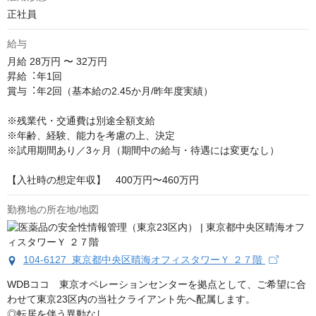
正社員
給与
月給
28万円 〜 32万円
昇給︓年1回

賞与︓年2回（基本給の2.45か⽉/昨年度実績）

※残業代・交通費は別途全額支給

※年齢、経験、能⼒を考慮の上、決定

※試用期間あり／3ヶ⽉（期間中の給与・待遇には変更なし）

【入社時の想定年収】　400万円〜460万円
勤務地の所在地/地図
104-6127 東京都中央区晴海オフィスタワーＹ ２７階
WDBココ　東京オペレーションセンターを拠点として、ご希望に合
わせて東京23区内の当社クライアント先へ配属します。

◎転居を伴う異動なし