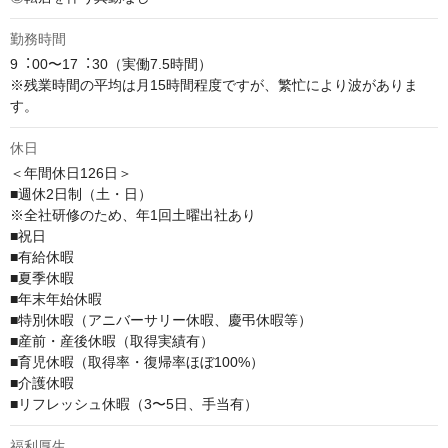
勤務時間
9︓00〜17︓30（実働7.5時間）

※残業時間の平均は⽉15時間程度ですが、繁忙により波がありま
す。
休日
＜年間休日126日＞

■週休2日制（土・日）

※全社研修のため、年1回土曜出社あり

■祝日

■有給休暇

■夏季休暇

■年末年始休暇

■特別休暇（アニバーサリー休暇、慶弔休暇等）

■産前・産後休暇（取得実績有）

■育児休暇（取得率・復帰率ほぼ100%）

■介護休暇

■リフレッシュ休暇（3〜5日、⼿当有）
福利厚生