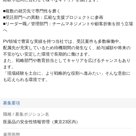
■複数の就労先で専門性を磨く
■受託部門への異動：広範な支援プロジェクトに参画
■リーダー職／管理部門：チームマネジメントや顧客折衝を担う立場
へ
PV領域で豊富な実績を持つ当社では、受託案件も多数稼働中。
配属先が充実しているため待機期間の発生なく、給与減額や将来の
不安がない安定した環境で長期的に働けます。
また、戦略部門や教育担当としてキャリアを広げるチャンスもあり
ます。
「現場経験を土台に、より戦略的な役割へ進みたい」そんな意欲に
も応えられる環境です。
募集要項
職種 / 募集ポジション名
医薬品の安全性情報管理（東京23区内）
雇用形態