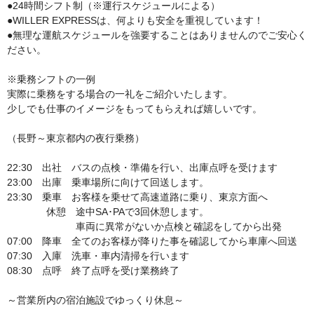
●24時間シフト制（※運行スケジュールによる）

●WILLER EXPRESSは、何よりも安全を重視しています！

●無理な運航スケジュールを強要することはありませんのでご安心く
ださい。

※乗務シフトの一例

実際に乗務をする場合の一礼をご紹介いたします。

少しでも仕事のイメージをもってもらえれば嬉しいです。

（長野～東京都内の夜行乗務）

22:30　出社　バスの点検・準備を行い、出庫点呼を受けます 

23:00　出庫　乗車場所に向けて回送します。 

23:30　乗車　お客様を乗せて高速道路に乗り、東京方面へ

　　　　休憩　途中SA･PAで3回休憩します。

　　　　　　　車両に異常がないか点検と確認をしてから出発　

07:00　降車　全てのお客様が降りた事を確認してから車庫へ回送

07:30　入庫　洗車・車内清掃を行います

08:30　点呼　終了点呼を受け業務終了

～営業所内の宿泊施設でゆっくり休息～ 
