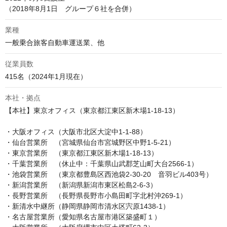
業種
一般乗合旅客自動車運送業、他
従業員数
415名（2024年1月現在）
本社・拠点
【本社】東京オフィス（東京都江東区新木場1-18-13）

・大阪オフィス（大阪市北区大淀中1-1-88）

・仙台営業所　（宮城県仙台市宮城野区中野1-5-21）

・東京営業所　（東京都江東区新木場1-18-13）

・千葉営業所　（休止中：千葉県山武郡芝山町大台2566-1）

・池袋営業所　（東京都豊島区西池袋2-30-20　音羽ビル403号）

・新潟営業所　（新潟県新潟市東区松島2-6-3）

・長野営業所　（長野県長野市小島田町字北村沖269-1）

・新清水中継所（静岡県静岡市清水区宍原1438-1）

・名古屋営業所（愛知県名古屋市港区築盛町１）
