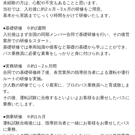
未経験の方は、心配や不安もあることと思います。 

当社では、入社後に約2ヵ月～3ヵ月の研修をご用意。 

基本から実践までじっくり時間をかけて研修いたします。

●基礎研修　※約2週間

入社後はまず全国の同期メンバー合同で基礎研修を行い、その後営
業所での研修をスタート。

基礎研修では車両知識や接客など基礎の基礎から学ぶことができ、

バス乗務員に必要な素養をしっかりと身に付けられます｡

●実務研修　※約1～2ヵ月間

合同での基礎研修終了後、各営業所の指導担当者による運転や運行
ルートの研修を実施｡

少人数の研修でじっくり着実に、プロのバス乗務員へと育成致しま
す｡

その後、運転試験に合格するといよいよお客様をお乗せしたバスに
乗務いたします。

●側乗研修　※約1カ月

運転試験合格後には、指導担当者と一緒にお客様をお乗せしたバス
に乗務。
