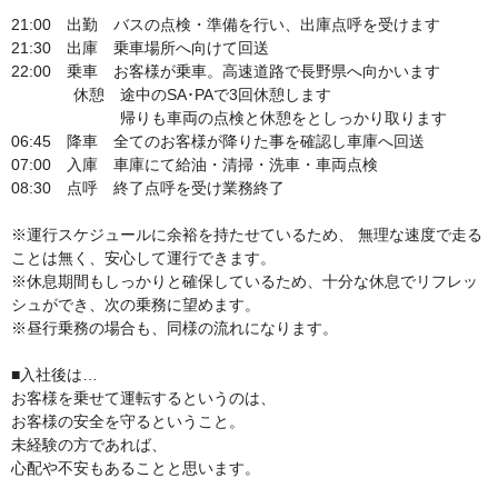
21:00　出勤　バスの点検・準備を行い、出庫点呼を受けます 

21:30　出庫　乗車場所へ向けて回送

22:00　乗車　お客様が乗車。高速道路で長野県へ向かいます

　　　　休憩　途中のSA･PAで3回休憩します

　　　　　　　帰りも車両の点検と休憩をとしっかり取ります

06:45　降車　全てのお客様が降りた事を確認し車庫へ回送

07:00　入庫　車庫にて給油・清掃・洗車・車両点検

08:30　点呼　終了点呼を受け業務終了

※運行スケジュールに余裕を持たせているため、 無理な速度で走る
ことは無く、安心して運行できます。

※休息期間もしっかりと確保しているため、十分な休息でリフレッ
シュができ、次の乗務に望めます。 

※昼行乗務の場合も、同様の流れになります。

■入社後は… 

お客様を乗せて運転するというのは、

お客様の安全を守るということ。 

未経験の方であれば、

心配や不安もあることと思います。 
