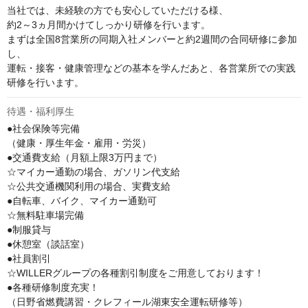
当社では、未経験の方でも安心していただける様、

約2～3ヵ月間かけてしっかり研修を行います。

まずは全国8営業所の同期入社メンバーと約2週間の合同研修に参加
し、

運転・接客・健康管理などの基本を学んだあと、各営業所での実践
研修を行います。
待遇・福利厚生
●社会保険等完備

（健康・厚生年金・雇用・労災）

●交通費支給（月額上限3万円まで）

☆マイカー通勤の場合、ガソリン代支給

☆公共交通機関利用の場合、実費支給 

●自転車、バイク、マイカー通勤可

☆無料駐車場完備

●制服貸与

●休憩室（談話室）

●社員割引

☆WILLERグループの各種割引制度をご用意しております！ 

●各種研修制度充実！

（日野省燃費講習・クレフィール湖東安全運転研修等）
