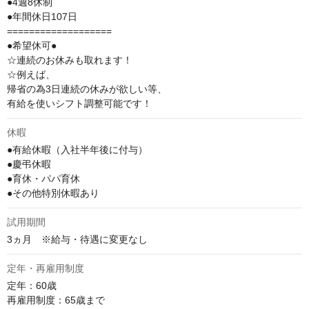
●4週8休制 　

●年間休日107日

===================

●希望休可●

☆連続のお休みも取れます！

☆例えば、

帰省の為3日連続の休みが欲しい等、

有給を使いシフト調整可能です！
休暇
●有給休暇（入社半年後に付与）

●慶弔休暇

●育休・パパ育休

●その他特別休暇あり
試用期間
3ヵ月　※給与・待遇に変更なし
定年・再雇用制度
定年：60歳

再雇用制度：65歳まで
