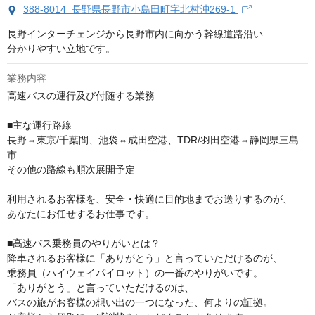
388-8014 長野県長野市小島田町字北村沖269-1
長野インターチェンジから長野市内に向かう幹線道路沿い

分かりやすい立地です。
業務内容
高速バスの運行及び付随する業務

■主な運行路線

長野⇔東京/千葉間、池袋⇔成田空港、TDR/羽田空港⇔静岡県三島
市

その他の路線も順次展開予定

利用されるお客様を、安全・快適に目的地までお送りするのが、

あなたにお任せするお仕事です。

■高速バス乗務員のやりがいとは？

降車されるお客様に「ありがとう」と言っていただけるのが、

乗務員（ハイウェイパイロット）の一番のやりがいです。

「ありがとう」と言っていただけるのは、

バスの旅がお客様の想い出の一つになった、何よりの証拠。
