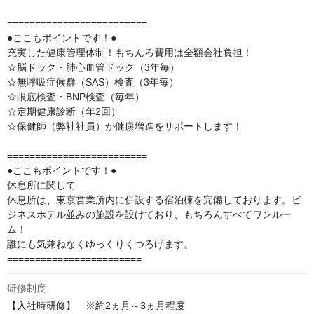
=========================

●ここもポイントです！●

充実した健康管理体制！もちんろ費用は全額会社負担！

☆脳ドック・肺心血管ドック（3年毎）

☆無呼吸症候群（SAS）検査（3年毎）

☆眼底検査・BNP検査（毎年）

☆定期健康診断（年2回）

☆保健師（弊社社員）が健康増進をサポートします！

=========================

●ここもポイントです！●

休息所に関して

休息所は、東京営業所内に併設する宿泊棟を完備しております。ビ
ジネスホテル並みの施設を設けており、もちろんすべてワンルー
ム！

誰にも気兼ねなくゆっくりくつろげます。

========================
研修制度
【入社時研修】　※約2ヵ月～3ヵ月程度
