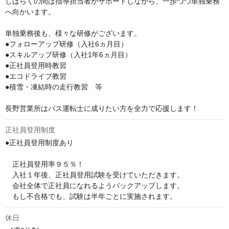
しばらくの間は指導担当者がサポートしながら、一歩づつ単独乗務
へ向かいます。

単独乗務後も、様々な研修がございます。

●フォローアップ研修（入社6ヵ月目）

●スキルアップ研修（入社1年6ヵ月目）

●正社員登用時教習

●エコドライブ教習

●積雪・凍結時の走行教習　等

長野営業所はバス運転士に成りたい方を全力で応援します！
正社員登用制度
●正社員登用制度あり

　正社員登用率９５％！

　入社１年後、正社員登用試験を受けていただきます。

　会社全体で正社員になれるようバックアップします。

　もし不合格でも、試験は半年ごとに実施されます。
休日