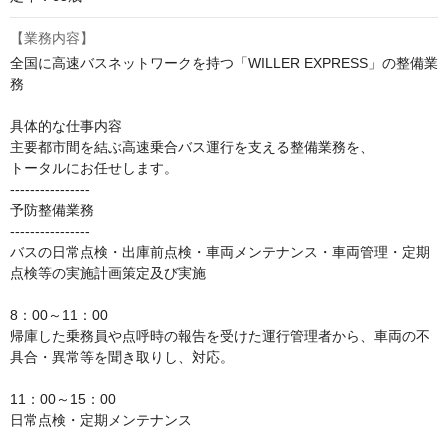
【業務内容】
全国に⾼速バスネットワークを持つ「WILLER EXPRESS」の整備業
務

具体的な仕事内容

主要都市間を結ぶ⾼速乗合バス運⾏を⽀える整備業務を、

トータルにお任せします。

----------------

予防整備業務

----------------

バスの日常点検・出庫前点検・車両メンテナンス・車両管理・定期
点検等の実施計画策定及び実施

8：00～11：00

帰庫した乗務員や点呼時の報告を受けた運行管理者から、車両の不
具合・異常等を聞き取りし、対応。

11：00～15：00

日常点検・定期メンテナンス
