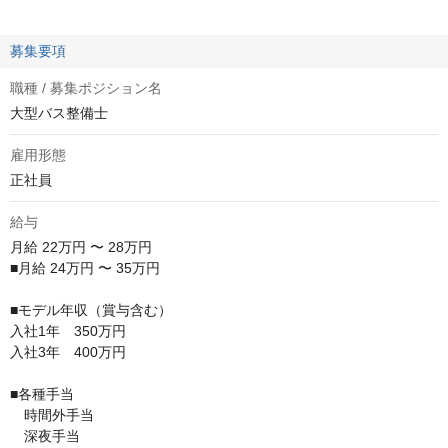
募集要項
職種 / 募集ポジション名
大型バス整備士
雇用形態
正社員
給与
月給
22万円 〜 28万円
■月給 24万円 〜 35万円

■モデル年収（賞与含む）

入社1年　350万円

入社3年　400万円

■各種手当

　時間外手当

　深夜手当
