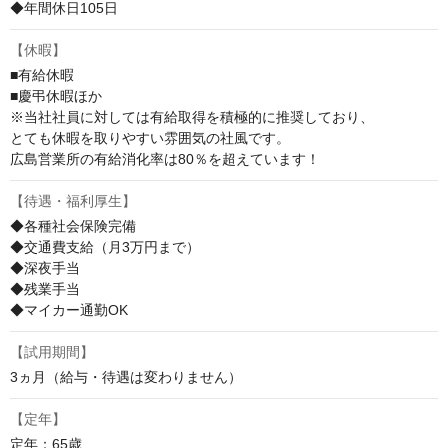
◆年間休⽇105⽇
【休暇】
■有給休暇 

■慶弔休暇ほか

※当社社員に対しては有給取得を積極的に推奨しており、

とても休暇を取りやすい雰囲気の社⾵です。

広島営業所の有給消化率は80％を超えています！
【待遇・福利厚生】
◆各種社会保険完備

◆交通費⽀給（⽉3万円まで）

◆深夜⼿当

◆残業⼿当

◆マイカー通勤OK
【試用期間】
3ヵ月（給与・待遇は変わりません）
【定年】
定年：65歳