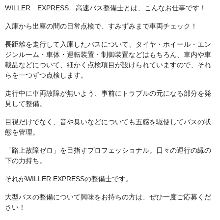
WILLER EXPRESS 高速バス整備士とは、こんなお仕事です！
入庫から出庫の間の日常点検で、すみずみまで車両チェック！
長距離を走行して入庫したバスについて、タイヤ・ホイール・エン
ジンルーム・車体・運転装置・制御装置などはもちろん、車内や車
載品などについて、細かく点検項目が設けられていますので、それ
らを一つずつ点検します。
走行中に車両故障が無いよう、事前にトラブルの元になる部分を発
見して整備。
目視だけでなく、音や臭いなどについても五感を駆使してバスの状
態を管理。
「路上故障ゼロ」を目指すプロフェッショナル。日々の運行の縁の
下の力持ち。
それがWILLER EXPRESSの整備士です。
大型バスの整備について興味をお持ちの方は、ぜひ一度ご応募くだ
さい！