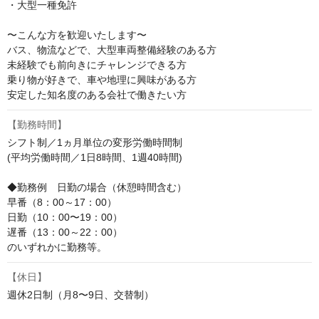
・大型一種免許

〜こんな⽅を歓迎いたします〜

バス、物流などで、大型車両整備経験のある方

未経験でも前向きにチャレンジできる⽅

乗り物が好きで、⾞や地理に興味がある⽅

安定した知名度のある会社で働きたい⽅
【勤務時間】
シフト制／1ヵ⽉単位の変形労働時間制

(平均労働時間／1⽇8時間、1週40時間)

◆勤務例　⽇勤の場合（休憩時間含む）

早番（8：00～17：00）

日勤（10：00〜19：00）

遅番（13：00～22：00）

のいずれかに勤務等。
【休日】
週休2⽇制（⽉8〜9⽇、交替制）
