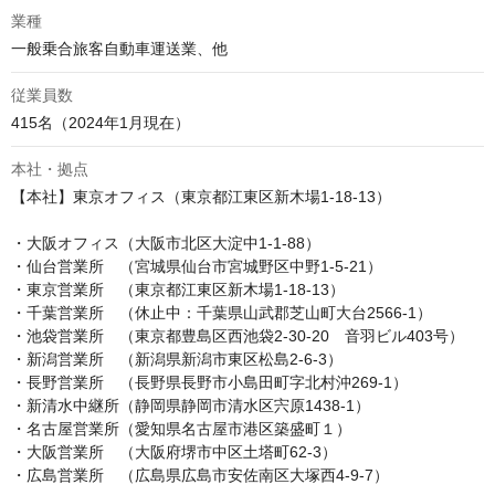
業種
一般乗合旅客自動車運送業、他
従業員数
415名（2024年1月現在）
本社・拠点
【本社】東京オフィス（東京都江東区新木場1-18-13）

・大阪オフィス（大阪市北区大淀中1-1-88）

・仙台営業所　（宮城県仙台市宮城野区中野1-5-21）

・東京営業所　（東京都江東区新木場1-18-13）

・千葉営業所　（休止中：千葉県山武郡芝山町大台2566-1）

・池袋営業所　（東京都豊島区西池袋2-30-20　音羽ビル403号）

・新潟営業所　（新潟県新潟市東区松島2-6-3）

・長野営業所　（長野県長野市小島田町字北村沖269-1）

・新清水中継所（静岡県静岡市清水区宍原1438-1）

・名古屋営業所（愛知県名古屋市港区築盛町１）

・大阪営業所　（大阪府堺市中区土塔町62-3）

・広島営業所　（広島県広島市安佐南区大塚西4-9-7）