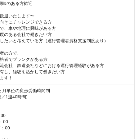
興味のある方歓迎

歓迎いたします〜

向きにチャレンジできる⽅

で、⾞や地理に興味がある⽅

度のある会社で働きたい⽅

したいと考えている⽅（運⾏管理者資格⽀援制度あり）

者の⽅で、

格者でブランクがある⽅

流会社、鉄道会社などにおける運⾏管理経験がある⽅

有し、経験を活かして働きたい⽅

ます！
ヵ⽉単位の変形労働時間制

／1週40時間)

30

：00

7：00