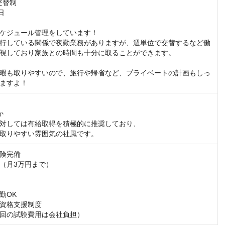
交替制



ケジュール管理をしています！

行している関係で夜勤業務がありますが、週単位で交替するなど働
視しており家族との時間も十分に取ることができます。

暇も取りやすいので、旅行や帰省など、プライベートの計画もしっ
ますよ！


対しては有給取得を積極的に推奨しており、

取りやすい雰囲気の社⾵です。
険完備

（⽉3万円まで）

OK

資格⽀援制度

回の試験費⽤は会社負担）