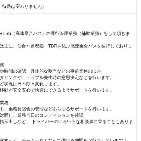
・待遇は変わりません）
 EXPRESS（高速乗合バス）の運行管理業務（補助業務）をして頂きま
は主に、仙台〜首都圏・TDRを結ぶ高速乗合バスを運行しておりま
務

や時間の確認、具体的な割当などの事前業務のほか、

タリングや、トラブル発生時の意思決定などを行います。

ど状況は日々刻々変化します。

移動が安全安心で快適にできるようサポートを行います。

業務

も、乗務員宿舎の管理などあらゆるサポートを行います。

対面し、業務当日のコンディションを確認

指示出しなど、 ドライバーのいろいろな相談事に乗ることもありま
遂すべく、チーム一丸となって働ける仲間をお待ちしています！
