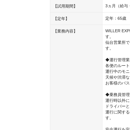
3ヵ月（給与
【試用期間】
定年：65歳
【定年】
WILLER
【業務内容】
す。

仙台営業所で
す。

◆運行管理業
各便のルート
運行中のモニ
天候や渋滞な
お客様のバス
◆乗務員管理
運行時以外に
ドライバーと
運行に関する
す。

安全運行を完