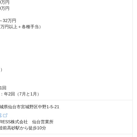
万円

万円

32万円

2万円以上＋各種手当）

）

回

：年2回（7月と1月）
 宮城県仙台市宮城野区中野1-5-21
認
XPRESS株式会社　仙台営業所

陸前高砂駅から徒歩10分