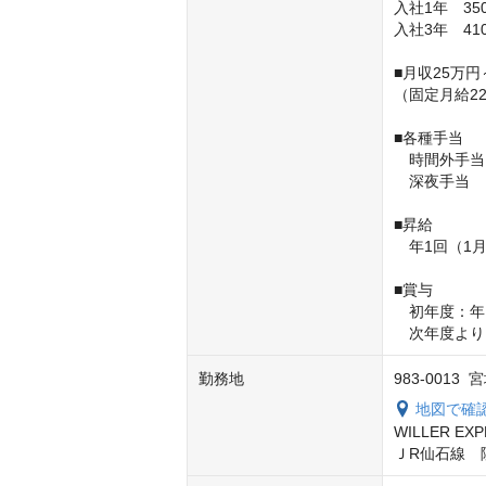
入社1年　350
入社3年　410
■月収25万円～
（固定月給2
■各種手当

　時間外手当

　深夜手当

■昇給

　年1回（1月
■賞与

　初年度：年1
　次年度より
勤務地
983-0013
地図で確
WILLER E
ＪR仙石線　