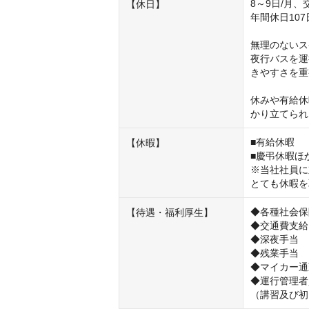
8～9日/月、
【休日】
年間休日107日
無理のないス
夜行バスを運
きやすさを重
休みや有給休
かり立てられ
■有給休暇 

【休暇】
■慶弔休暇ほか
※当社社員に
とても休暇を
◆各種社会保
【待遇・福利厚生】
◆交通費⽀給
◆深夜⼿当

◆残業⼿当

◆マイカー通勤
◆運⾏管理者
（講習及び初