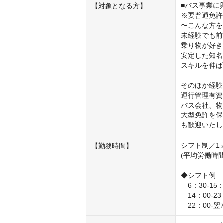
■バス事業に
【対象となる方】
※要普通免許

〜こんな⽅を
未経験でも前
乗り物が好き
安定した知名
スキルを伸ば
そのほか経験
運⾏管理有資
バス会社、物
⼤型免許を保
も歓迎いたし
シフト制／1
【勤務時間】
(平均労働時間
◆シフト例

　6：30-15：
　14：00-23
　22：00-翌