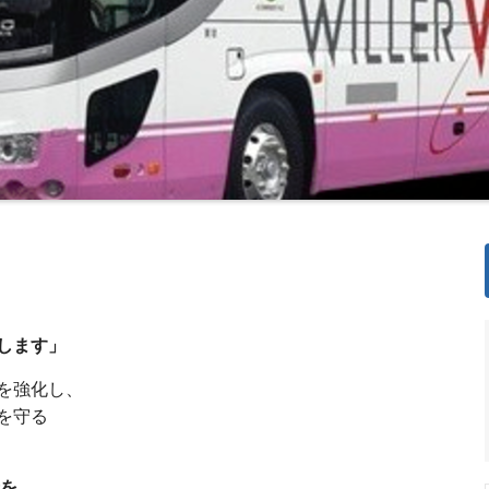
します」
を強化し、
を守る
士を