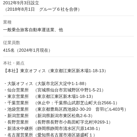
2012年9月3日設立

業種
一般乗合旅客自動車運送業、他
従業員数
415名（2024年1月現在）
本社・拠点
【本社】東京オフィス（東京都江東区新木場1-18-13）

・大阪オフィス（大阪市北区大淀中1-1-88）

・仙台営業所　（宮城県仙台市宮城野区中野1-5-21）

・東京営業所　（東京都江東区新木場1-18-13）

・千葉営業所　（休止中：千葉県山武郡芝山町大台2566-1）

・池袋営業所　（東京都豊島区西池袋2-30-20　音羽ビル403号）

・新潟営業所　（新潟県新潟市東区松島2-6-3）

・長野営業所　（長野県長野市小島田町字北村沖269-1）

・新清水中継所（静岡県静岡市清水区宍原1438-1）

・名古屋営業所（愛知県名古屋市港区築盛町１）
