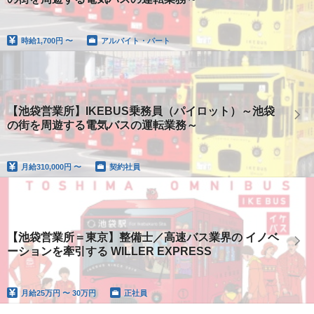
時給
1,700円 〜
アルバイト・パート
【池袋営業所】IKEBUS乗務員（パイロット）～池袋
の街を周遊する電気バスの運転業務～
月給
310,000円 〜
契約社員
【池袋営業所＝東京】整備士／高速バス業界の イノベ
ーションを牽引する WILLER EXPRESS
月給
25万円 〜 30万円
正社員