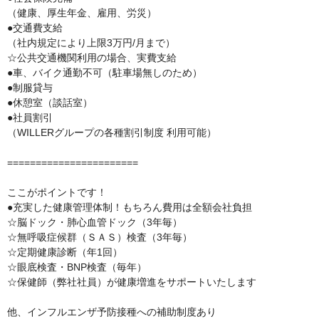
（健康、厚生年金、雇用、労災）

●交通費支給

（社内規定により上限3万円/月まで）

☆公共交通機関利用の場合、実費支給

●車、バイク通勤不可（駐車場無しのため）

●制服貸与

●休憩室（談話室）

●社員割引

（WILLERグループの各種割引制度 利用可能）

=======================

ここがポイントです！

●充実した健康管理体制！もちろん費用は全額会社負担

☆脳ドック・肺心血管ドック（3年毎）

☆無呼吸症候群（ＳＡＳ）検査（3年毎）

☆定期健康診断（年1回）

☆眼底検査・BNP検査（毎年）

☆保健師（弊社社員）が健康増進をサポートいたします

他、インフルエンザ予防接種への補助制度あり