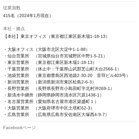
従業員数
415名（2024年1月現在）
本社・拠点
【本社】東京オフィス（東京都江東区新木場1-18-13）

・大阪オフィス（大阪市北区大淀中1-1-88）

・仙台営業所　（宮城県仙台市宮城野区中野1-5-21）

・東京営業所　（東京都江東区新木場1-18-13）

・千葉営業所　（休止中：千葉県山武郡芝山町大台2566-1）

・池袋営業所　（東京都豊島区西池袋2-30-20　音羽ビル403号）

・新潟営業所　（新潟県新潟市東区松島2-6-3）

・長野営業所　（長野県長野市小島田町字北村沖269-1）

・新清水中継所（静岡県静岡市清水区宍原1438-1）

・名古屋営業所（愛知県名古屋市港区築盛町１）

・大阪営業所　（大阪府堺市中区土塔町62-3）

・広島営業所　（広島県広島市安佐南区大塚西4-9-7）
Facebookページ