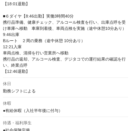
【18:01退勤】

■６ダイヤ【8:46出勤】実働3時間40分

携行品準備、健康チェック、アルコール検査を行い、出庫点呼を受
け車庫へ移動　車庫到着後、車両点検を実施（途中休憩10分あり）

9:46出庫

Bルート　２周の乗務（途中休憩 10分あり）

12:21入庫

車両点検、清掃を行い営業所へ移動

携行品の返却、アルコール検査、デジタコでの運行結果の確認を行
い、終業点呼

【12:46退勤】
休日
勤務シフトによる
休暇
●有給休暇（入社半年後に付与）
待遇・福利厚生
●社会保険完備
