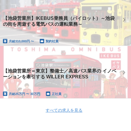
【池袋営業所】IKEBUS乗務員（パイロット）～池袋
の街を周遊する電気バスの運転業務～
月給
310,000円 〜
契約社員
【池袋営業所＝東京】整備士／高速バス業界の イノベ
ーションを牽引する WILLER EXPRESS
月給
25万円 〜 30万円
正社員
すべての求人を見る