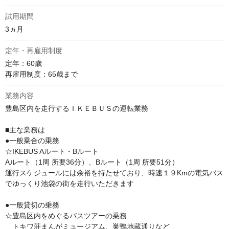
試用期間
3ヵ月
定年・再雇用制度
定年：60歳

再雇用制度：65歳まで
業務内容
豊島区内を走行するＩＫＥＢＵＳの運転業務

■主な業務は

●一般乗合の乗務

☆IKEBUS Aルート・Bルート

Aルート（1周 所要36分）、Bルート（1周 所要51分）

運行スケジュールには余裕を持たせており、時速１９Kmの電気バス
でゆっくり池袋の街を走行いただきます

●一般貸切の乗務

☆豊島区内をめぐるバスツアーの乗務

　トキワ荘まんがミュージアム、巣鴨地蔵通りなど
