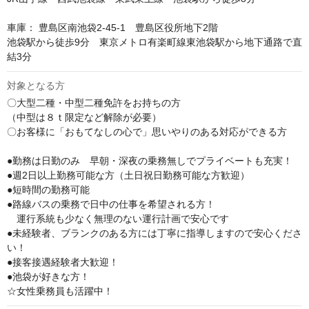
車庫： 豊島区南池袋2-45-1　豊島区役所地下2階

池袋駅から徒歩9分　東京メトロ有楽町線東池袋駅から地下通路で直
結3分
対象となる方
〇大型二種・中型二種免許をお持ちの方

（中型は８ｔ限定など解除が必要）

〇お客様に「おもてなしの心で」思いやりのある対応ができる方

●勤務は日勤のみ　早朝・深夜の乗務無しでプライベートも充実！

●週2日以上勤務可能な方（土日祝日勤務可能な方歓迎）

●短時間の勤務可能

●路線バスの乗務で日中の仕事を希望される方！

　運行系統も少なく無理のない運行計画で安心です

●未経験者、ブランクのある方には丁寧に指導しますので安心くださ
い！

●接客接遇経験者大歓迎！

●池袋が好きな方！

☆女性乗務員も活躍中！