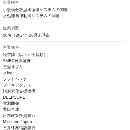
事業内容
小規模分散型水循環システムの開発

水処理自律制御システムの開発
従業員数
86名（2024年10月末時点）
主要株主
経営陣（以下五十音順）

SMBC日興証券

三愛オブリ

水ing

ソフトバンク

ダイキアクシス

脱炭素化支援機構

DEEPCORE

電源開発

豊田合成

日本政策投資銀行

Mistletoe Japan

三井住友信託銀行
