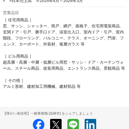
<　>日本売上高　※2025年4月～2026年3月
営業品目
［ 住宅用商品 ］

窓、サッシ、シャッター、雨戸、網戸、面格子、住宅用電装商品、
玄関ドア・引戸、勝手口ドア、浴室出入口、室内ドア・引戸、室内
階段、フローリング、バルコニー、テラス、オーニング、門扉、フ
ェンス、カーポート、外装材、複層ガラス 等

［ ビル用商品 ］

超高層・高層・中層・低層ビル用窓・サッシ・ドア・カーテンウォ
ール、スチール商品、改装用商品、エントランス商品、景観商品 等

［ その他 ］

アルミ形材、建材加工用機械、建材部品 等
【障がい者採用】一般事務職 [高崎市] をシェアしましょう