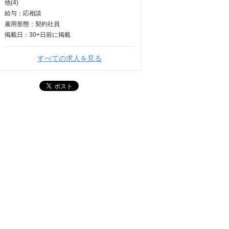
他(4)
給与：
応相談
雇用形態：契約社員
掲載日：
30+日
前に掲載
すべての求人を見る