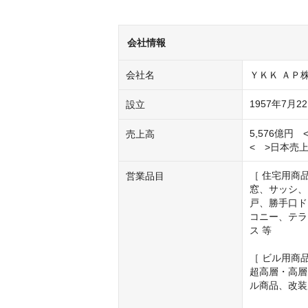
会社情報
会社名
ＹＫＫ ＡＰ
1957年7月2
設立
5,576億円　<
売上高
<　>日本売上
［ 住宅用商品 
営業品目
窓、サッシ、
戸、勝手口ド
コニー、テラ
ス 等

［ ビル用商品 
超高層・高層
ル商品、改装