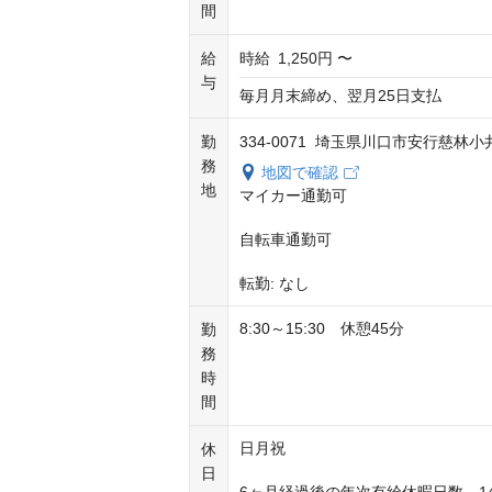
間
給
時給
1,250円 〜
与
毎月月末締め、翌月25日支払
勤
334-0071 埼玉県川口市安行慈林
務
地図で確認
地
マイカー通勤可																					
自転車通勤可																				
転勤: なし
8:30～15:30　休憩45分
勤
務
時
間
日月祝																					
休
日