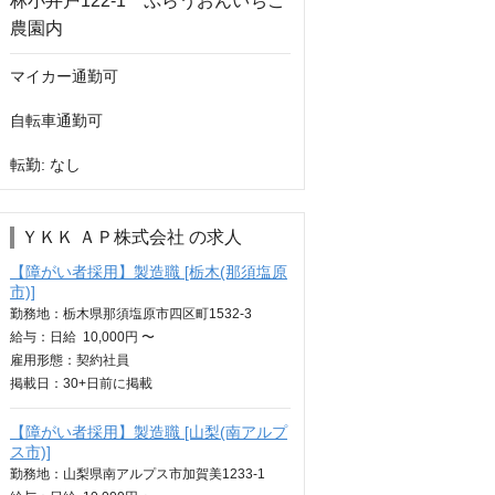
マイカー通勤可																					
自転車通勤可																				
転勤: なし
ＹＫＫ ＡＰ株式会社 の求人
【障がい者採用】製造職 [栃木(那須塩原
市)]
勤務地：栃木県那須塩原市四区町1532-3
給与：
日給
10,000円 〜
雇用形態：契約社員
掲載日：
30+日
前に掲載
【障がい者採用】製造職 [山梨(南アルプ
ス市)]
勤務地：山梨県南アルプス市加賀美1233-1