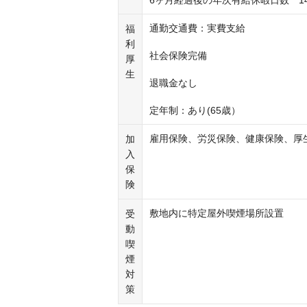
6ヶ月経過後の年次有給休暇日数　1
通勤交通費：実費支給																					
福
利
社会保険完備																					
厚
生
退職金なし																					
定年制：あり(65歳）
雇用保険、労災保険、健康保険、厚
加
入
保
険
敷地内に特定屋外喫煙場所設置
受
動
喫
煙
対
策