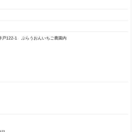
小井戸122-1 ぷらうおんいちご農園内