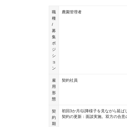
職
農園管理者
種
/
募
集
ポ
ジ
シ
ョ
ン
雇
契約社員
用
形
態
初回3か月/以降様子を見ながら延ばし
契
契約の更新：面談実施。双方の合意
約
期