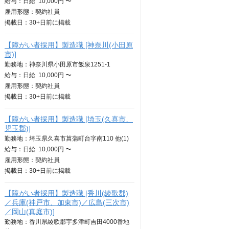
給与：
日給
10,000円 〜
雇用形態：契約社員
掲載日：
30+日
前に掲載
【障がい者採用】製造職 [神奈川(小田原
市)]
勤務地：神奈川県小田原市飯泉1251-1
給与：
日給
10,000円 〜
雇用形態：契約社員
掲載日：
30+日
前に掲載
【障がい者採用】製造職 [埼玉(久喜市、
児玉郡)]
勤務地：埼玉県久喜市菖蒲町台字南110 他(1)
給与：
日給
10,000円 〜
雇用形態：契約社員
掲載日：
30+日
前に掲載
【障がい者採用】製造職 [香川(綾歌郡)
／兵庫(神戸市、加東市)／広島(三次市)
／岡山(真庭市)]
勤務地：香川県綾歌郡宇多津町吉田4000番地