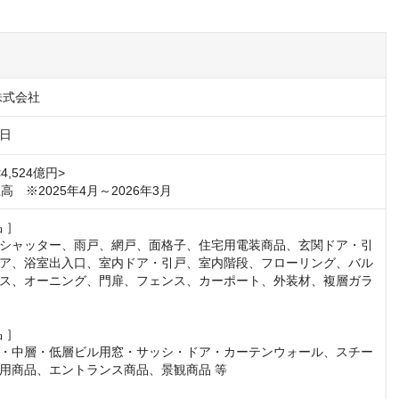
株式会社
2日
4,524億円>

高　※2025年4月～2026年3月
］

シャッター、雨戸、網戸、面格子、住宅用電装商品、玄関ドア・引
ア、浴室出入口、室内ドア・引戸、室内階段、フローリング、バル
ス、オーニング、門扉、フェンス、カーポート、外装材、複層ガラ
］

・中層・低層ビル用窓・サッシ・ドア・カーテンウォール、スチー
用商品、エントランス商品、景観商品 等
