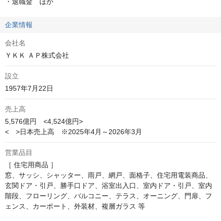
・退職金　ほか
企業情報
会社名
ＹＫＫ ＡＰ株式会社
設立
1957年7月22日
売上高
5,576億円　<4,524億円>

<　>日本売上高　※2025年4月～2026年3月
営業品目
［ 住宅用商品 ］

窓、サッシ、シャッター、雨戸、網戸、面格子、住宅用電装商品、
玄関ドア・引戸、勝手口ドア、浴室出入口、室内ドア・引戸、室内
階段、フローリング、バルコニー、テラス、オーニング、門扉、フ
ェンス、カーポート、外装材、複層ガラス 等
