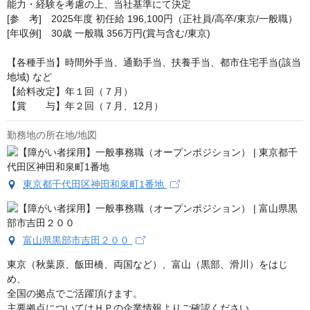
能力・経験を考慮の上、当社基準にて決定

[参　考]　2025年度 初任給 196,100円（正社員/高卒/東京/一般職）

[年収例]　30歳 一般職 356万円(賞与含む/東京)

【各種手当】時間外手当、通勤手当、扶養手当、都市住宅手当(該当
地域) など

【給料改定】年１回（７月）

【賞　　与】年２回（７月、12月）
勤務地の所在地/地図
東京都千代田区神田和泉町1番地
富山県黒部市吉田２００
東京（秋葉原、飯田橋、両国など）、富山（黒部、滑川）をはじ
め、

全国の拠点でご活躍頂けます。

主要拠点についてはＨＰの企業情報よりご確認ください。
