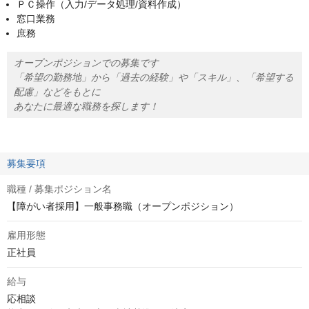
ＰＣ操作（入力/データ処理/資料作成）
窓口業務
庶務
オープンポジションでの募集です
「希望の勤務地」から「過去の経験」や「スキル」、「希望する
配慮」などをもとに
あなたに最適な職務を探します！
募集要項
職種 / 募集ポジション名
【障がい者採用】一般事務職（オープンポジション）
雇用形態
正社員
給与
応相談