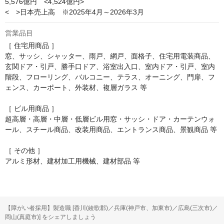
5,576億円　<4,524億円>

<　>日本売上高　※2025年4月～2026年3月
営業品目
［ 住宅用商品 ］

窓、サッシ、シャッター、雨戸、網戸、面格子、住宅用電装商品、
玄関ドア・引戸、勝手口ドア、浴室出入口、室内ドア・引戸、室内
階段、フローリング、バルコニー、テラス、オーニング、門扉、フ
ェンス、カーポート、外装材、複層ガラス 等

［ ビル用商品 ］

超高層・高層・中層・低層ビル用窓・サッシ・ドア・カーテンウォ
ール、スチール商品、改装用商品、エントランス商品、景観商品 等

［ その他 ］

アルミ形材、建材加工用機械、建材部品 等
【障がい者採用】製造職 [香川(綾歌郡)／兵庫(神戸市、加東市)／広島(三次市)／
岡山(真庭市)] をシェアしましょう