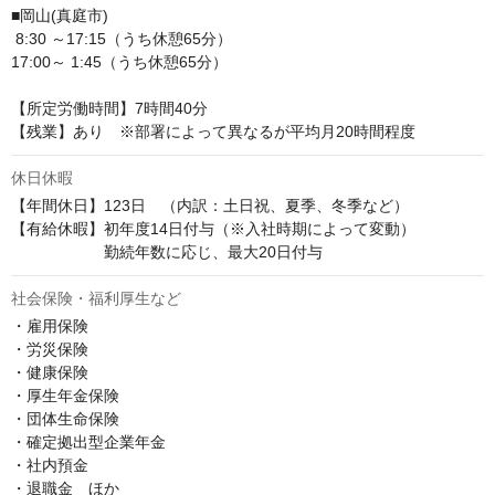
■岡山(真庭市)

 8:30 ～17:15（うち休憩65分）

17:00～ 1:45（うち休憩65分）

【所定労働時間】7時間40分

【残業】あり　※部署によって異なるが平均月20時間程度
休日休暇
【年間休日】123日　（内訳：土日祝、夏季、冬季など）

【有給休暇】初年度14日付与（※入社時期によって変動）

　　　　　　勤続年数に応じ、最大20日付与
社会保険・福利厚生など
・雇用保険

・労災保険

・健康保険

・厚生年金保険

・団体生命保険

・確定拠出型企業年金

・社内預金

・退職金　ほか
