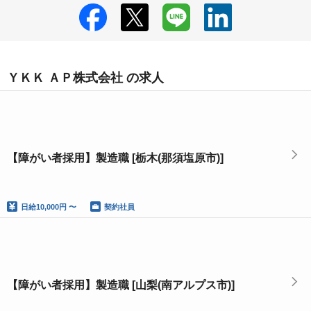
ＹＫＫ ＡＰ株式会社 の求人
【障がい者採用】製造職 [栃木(那須塩原市)]
日給
10,000円 〜
契約社員
【障がい者採用】製造職 [山梨(南アルプス市)]