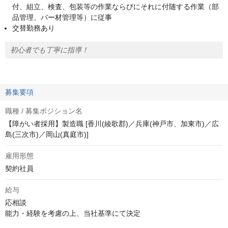
付、組立、検査、包装等の作業ならびにそれに付随する作業（部
品管理、バー材管理等）に従事
交替勤務あり
初心者でも丁寧に指導！
募集要項
職種 / 募集ポジション名
【障がい者採用】製造職 [香川(綾歌郡)／兵庫(神戸市、加東市)／広
島(三次市)／岡山(真庭市)]
雇用形態
契約社員
給与
応相談
能力・経験を考慮の上、当社基準にて決定
