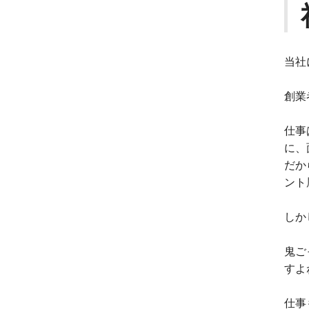
当社
創業
仕事
に、
だか
ント
しか
鬼ご
すよ
仕事