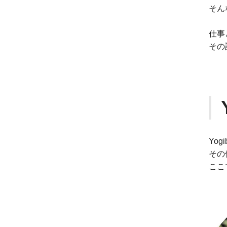
そん
仕事
その
Yo
その
ここ