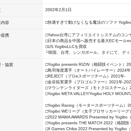
2002年2月1日
立
□快適すぎて動けなくなる魔法のソファ Yogibo
業内容
□Yahoo台湾にアフィリエイトシステムのコン
外提携
□日本の商品を中国へ販売する最大ECモールmoxim
□US.YogiboLLCを買収

└韓国、台湾、シンガポール、タイにて、ディ
□Yogibo presents RIZIN（格闘技イベント）20
盟・協賛
□鳥羽海渡選手（オートバイレーサー）2024年-2
□REJECT（プロeスポーツチーム）2021年-

□金谷拓実選手（プロゴルファー）2021年-2024
□マウンテンライダーズ（モトクロスチーム）202
□Yogibo META VALLEY/Yogibo HOLY M
□Yogibo Racing（モータースポーツチーム）202
□Yogibo WEリーグ（女子プロサッカーリーグ）2
□2022 MAMA AWARDS Presented by Yogi
□Yogibo presents THE MATCH 2022（格
□X Games Chiba 2022 Presented by 