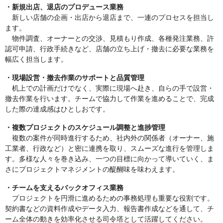
・新規出店、退店のプロデュース業務
新しい店舗の企画・出店から退店まで、一連のプロセスを担当し
ます。
物件調査、オーナーとの交渉、見積もり作成、各種発注業務、許
認可申請、行政手続きなど、店舗の立ち上げ・撤去に必要な業務を
幅広く担当します。
・現場設営・撤去作業のサポートと品質管理
机上での計画だけでなく、実際に現場へ赴き、自らの手で設営・
撤去作業を行います。チームで協力して作業を進めることで、完成
した際の達成感はひとしおです。
・複数プロジェクトのスケジュール調整と進捗管理
複数の案件が同時進行するため、社内外の関係者（オーナー、施
工業者、行政など）と密に連携を取り、スムーズな進行を管理しま
す。多様な人々を巻き込み、一つの目標に向かって導いていく、ま
さにプロジェクトマネジメントの醍醐味を味わえます。
・チームを支えるバックオフィス業務
プロジェクトを円滑に進めるための事務処理も重要な役割です。
契約書などの資料作成やデータ入力、報告書作成などを通して、チ
ーム全体の動きを効率化させる司令塔として活躍してください。