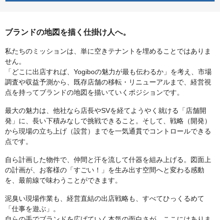
ブランドの地図を描く仕掛け人へ。
私たちのミッションは、単に空きテナントを埋めることではありま
せん。
「どこに出店すれば、Yogiboの魅力が最も伝わるか」を考え、市場
調査や収益予測から、既存店舗の移転・リニューアルまで、経営視
点を持ってブランドの地図を描いていくポジションです。
最大の魅力は、他社なら店長やSVを経てようやく就ける「店舗開
発」に、長い下積みなしで挑戦できること。そして、戦略（開発）
から現場の立ち上げ（設営）までを一気通貫でコントロールできる
点です。
自ら計画した物件で、仲間と汗を流して什器を組み上げる。図面上
の計画が、お客様の「すごい！」を生み出す空間へと変わる感動
を、最前線で味わうことができます。
泥臭い現場作業も、経営直結の出店戦略も、すべてひっくるめて
「仕事を遊ぶ」。
自らの手でブランドを広げていく本気の面白さが、ここにはありま