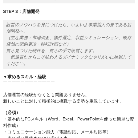
STEP 3：店舗開発
設営のノウハウを身につけたら、いよいよ事業拡大の要である店
舗開発へ。
（主な業務：市場調査、物件選定、収益シミュレーション、既存
店舗の契約更改・移転計画など）
自ら見つけた物件を、自らの手で設営します。
一気通貫だからこそ味わえるダイナミックなやりがいに挑戦して
ください。
▼求めるスキル・経験
￣￣￣￣￣￣￣￣￣￣￣￣
店舗運営の経験がなくとも問題ありません。
新しいことに対して積極的に挑戦する姿勢を重視しています。
（必須）
・基本的なPCスキル（Word、Excel、PowerPointを使った簡単な資
料作成）
・コミュニケーション能力（電話対応、メール対応等）