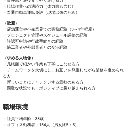
・責任感と最後までやり遂げる力
・現場作業への適応力（体力面も含む）
・普通自動車運転免許（現場出張のため）
（歓迎）
・店舗運営や小売業界での実務経験（3～4年程度）
・プロジェクト管理やスケジュール調整の経験
・許認可申請や行政手続きの経験
・施工業者や外部業者との交渉経験
（求める人物像）
・几帳面で細かい作業も丁寧にこなせる方
・チームワークを大切にし、お互いを尊重しながら業務を進められ
る方
・新しいことにチャレンジする意欲のある方
・困難な状況でも、ポジティブに乗り越えられる方
職場環境
・社員平均年齢：35歳
・オフィス勤務者：154人（男女比5：5）