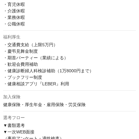
・育児休暇

・介護休暇

・業務休暇

・公職休暇
福利厚生
・交通費支給（上限5万円）

・慶弔見舞金制度

・期首パーティー（業績による）

・歓迎会費用補助

・健康診断婦人科検診補助（1万8000円まで）

・ブックフリー制度

・健康相談アプリ『LEBER』利用
加入保険
健康保険・厚生年金・雇用保険・労災保険
選考フロー
▼書類選考

▼一次WEB面接

（事前アンケート・適性検査）
