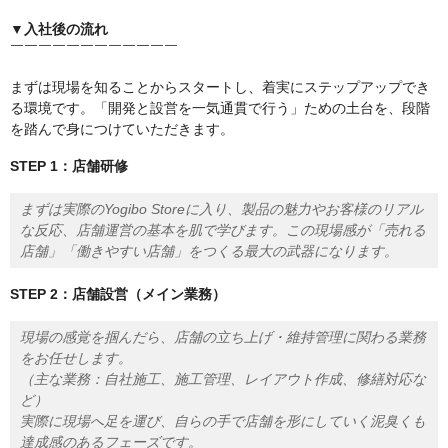
▼入社後の流れ
￣￣￣￣￣￣￣￣￣￣￣￣
まずは現場を知ることからスタートし、着実にステップアップでき
る環境です。「開発と設営を一気通貫で行う」ための土台を、段階
を踏んで身につけていただきます。
STEP 1：店舗研修
まずは実際のYogibo Storeに入り、製品の魅力やお客様のリアル
な反応、店舗運営の基本を肌で学びます。この現場感が「売れる
店舗」「働きやすい店舗」をつくる最大の武器になります。
STEP 2：店舗設営（メイン業務）
現場の感覚を掴んだら、店舗の立ち上げ・維持管理に関わる業務
をお任せします。
（主な業務：自社施工、施工管理、レイアウト作成、修繕対応な
ど）
実際に現場へ足を運び、自らの手で店舗を形にしていく泥臭くも
達成感のあるフェーズです。