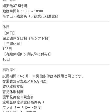
週実働37.5時間

勤務時間帯：9:30～18:00

※早出・残業あり／残業代別途支給
休日
【休日】

完全週休２日制（※シフト制）

【年間休日】

125日

【有給休暇(6ヶ月以降に付与)】

10日
福利厚生
試用期間／6ヶ月　※労働条件は本採用と同じです。

交通費規定支給／月5万円迄

資格取得支援

育児休暇制度

慶弔見舞金※規定有

退職金制度※支給条件あり

ファミリーサポート制度
