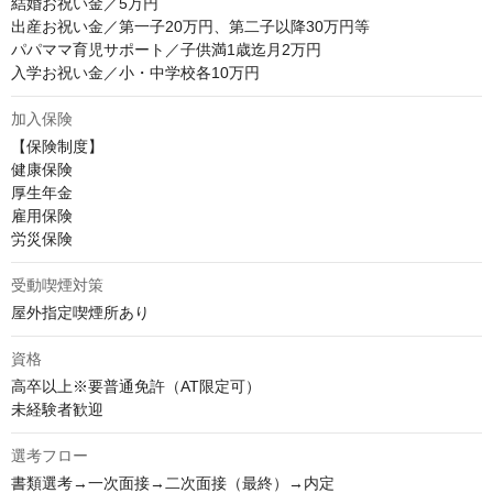
結婚お祝い金／5万円

出産お祝い金／第一子20万円、第二子以降30万円等

パパママ育児サポート／子供満1歳迄月2万円

入学お祝い金／小・中学校各10万円
加入保険
【保険制度】

健康保険

厚生年金

雇用保険

労災保険
受動喫煙対策
屋外指定喫煙所あり
資格
高卒以上※要普通免許（AT限定可）

未経験者歓迎
選考フロー
書類選考→一次面接→二次面接（最終）→内定