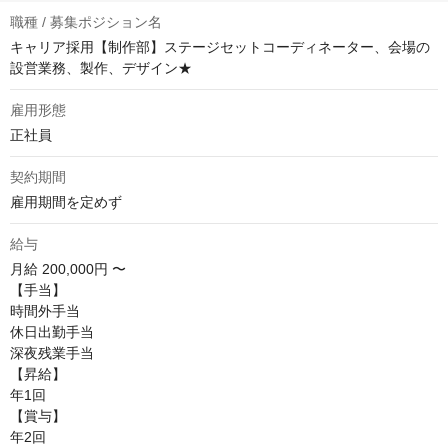
職種 / 募集ポジション名
キャリア採用【制作部】ステージセットコーディネーター、会場の
設営業務、製作、デザイン★
雇用形態
正社員
契約期間
雇用期間を定めず
給与
月給
200,000円 〜
【手当】

時間外手当

休日出勤手当

深夜残業手当

【昇給】

年1回

【賞与】

年2回
