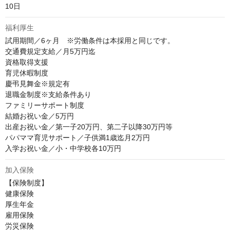
10日
福利厚生
試用期間／6ヶ月　※労働条件は本採用と同じです。

交通費規定支給／月5万円迄

資格取得支援

育児休暇制度

慶弔見舞金※規定有

退職金制度※支給条件あり

ファミリーサポート制度

結婚お祝い金／5万円

出産お祝い金／第一子20万円、第二子以降30万円等

パパママ育児サポート／子供満1歳迄月2万円

入学お祝い金／小・中学校各10万円
加入保険
【保険制度】

健康保険

厚生年金

雇用保険

労災保険